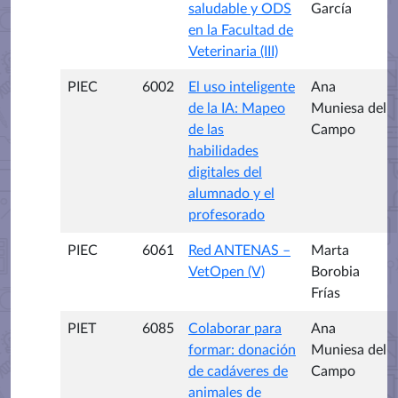
saludable y ODS
García
en la Facultad de
Veterinaria (III)
PIEC
6002
El uso inteligente
Ana
de la IA: Mapeo
Muniesa del
de las
Campo
habilidades
digitales del
alumnado y el
profesorado
PIEC
6061
Red ANTENAS –
Marta
VetOpen (V)
Borobia
Frías
PIET
6085
Colaborar para
Ana
formar: donación
Muniesa del
de cadáveres de
Campo
animales de