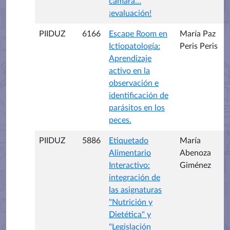
cámara…
¡evaluación!
PIIDUZ
6166
Escape Room en
María Paz
Ictiopatología:
Peris Peris
Aprendizaje
activo en la
observación e
identificación de
parásitos en los
peces.
PIIDUZ
5886
Etiquetado
María
Alimentario
Abenoza
Interactivo:
Giménez
integración de
las asignaturas
"Nutrición y
Dietética" y
"Legislación