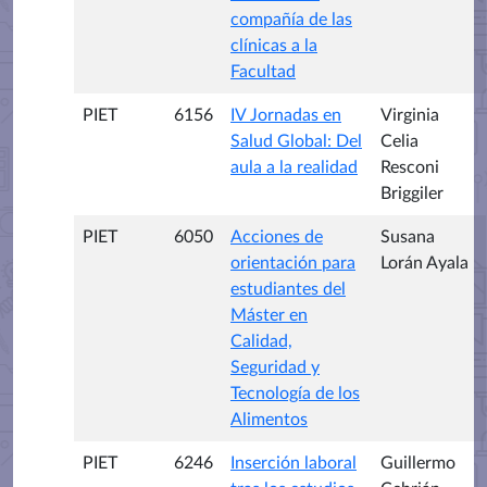
compañía de las
clínicas a la
Facultad
PIET
6156
IV Jornadas en
Virginia
Salud Global: Del
Celia
aula a la realidad
Resconi
Briggiler
PIET
6050
Acciones de
Susana
orientación para
Lorán Ayala
estudiantes del
Máster en
Calidad,
Seguridad y
Tecnología de los
Alimentos
PIET
6246
Inserción laboral
Guillermo