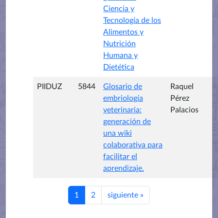
Ciencia y
Tecnología de los
Alimentos y
Nutrición
Humana y
Dietética
PIIDUZ
5844
Glosario de
Raquel
embriología
Pérez
veterinaria:
Palacios
generación de
una wiki
colaborativa para
facilitar el
aprendizaje.
1
2
siguiente
»