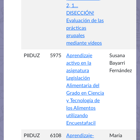
2, 1…
DISECCIÓN!
Evaluación de las
prácticas
grupales
mediante vídeos
PIIDUZ
5975
Aprendizaje
Susana
activo en la
Bayarri
asignatura
Fernández
Legislación
Alimentaria del
Grado en Ciencia
y Tecnología de
los Alimentos
utilizando
Encuestafacil
PIIDUZ
6108
Aprendizaje-
María