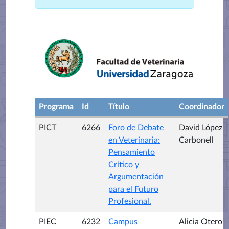
Programa
Id
Título
Coordinador
PICT
6266
Foro de Debate
David López
en Veterinaria:
Carbonell
Pensamiento
Crítico y
Argumentación
para el Futuro
Profesional.
PIEC
6232
Campus
Alicia Otero