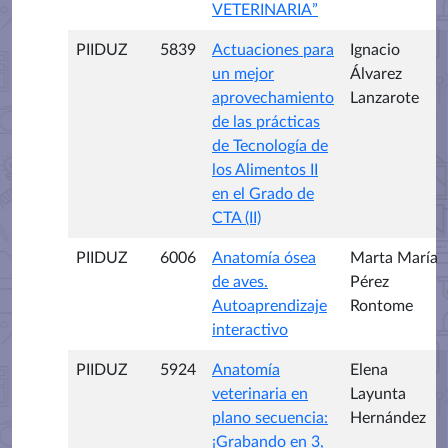
VETERINARIA”
PIIDUZ
5839
Actuaciones para
Ignacio
un mejor
Álvarez
aprovechamiento
Lanzarote
de las prácticas
de Tecnología de
los Alimentos II
en el Grado de
CTA (II)
PIIDUZ
6006
Anatomía ósea
Marta María
de aves.
Pérez
Autoaprendizaje
Rontome
interactivo
PIIDUZ
5924
Anatomía
Elena
veterinaria en
Layunta
plano secuencia:
Hernández
¡Grabando en 3,