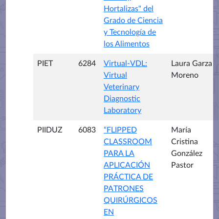
Hortalizas" del
Grado de Ciencia
y Tecnología de
los Alimentos
PIET
6284
Virtual-VDL:
Laura Garza
Virtual
Moreno
Veterinary
Diagnostic
Laboratory
PIIDUZ
6083
“FLIPPED
María
CLASSROOM
Cristina
PARA LA
González
APLICACIÓN
Pastor
PRÁCTICA DE
PATRONES
QUIRÚRGICOS
EN