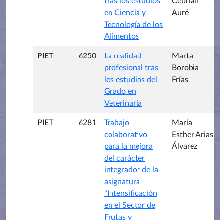
tras los estudios
Cebrián
en Ciencia y
Auré
Tecnología de los
Alimentos
PIET
6250
La realidad
Marta
profesional tras
Borobia
los estudios del
Frías
Grado en
Veterinaria
PIET
6281
Trabajo
María
colaborativo
Esther Arias
para la mejora
Álvarez
del carácter
integrador de la
asignatura
"Intensificación
en el Sector de
Frutas y