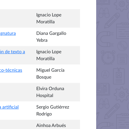
Ignacio Lope
Moratilla
ignatura
Diana Gargallo
Yebra
n de texto a
Ignacio Lope
Moratilla
ico-técnicas
Miguel García
Bosque
Elvira Orduna
Hospital
artificial
Sergio Gutiérrez
Rodrigo
Ainhoa Arbués