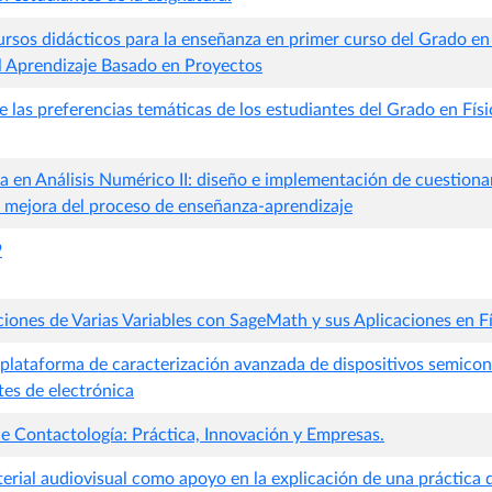
ursos didácticos para la enseñanza en primer curso del Grado e
l Aprendizaje Basado en Proyectos
de las preferencias temáticas de los estudiantes del Grado en Físic
a en Análisis Numérico II: diseño e implementación de cuestiona
la mejora del proceso de enseñanza-aprendizaje
9
ciones de Varias Variables con SageMath y sus Aplicaciones en Fí
 plataforma de caracterización avanzada de dispositivos semico
tes de electrónica
de Contactología: Práctica, Innovación y Empresas.
erial audiovisual como apoyo en la explicación de una práctica 