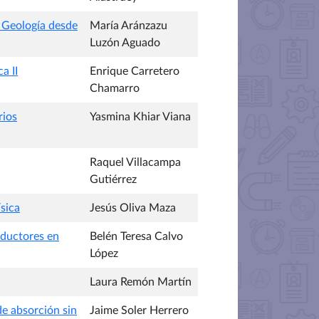
n Geología desde
María Aránzazu
Luzón Aguado
a II
Enrique Carretero
Chamarro
rios
Yasmina Khiar Viana
Raquel Villacampa
Gutiérrez
sica
Jesús Oliva Maza
nductores en
Belén Teresa Calvo
López
Laura Remón Martín
de absorción sin
Jaime Soler Herrero