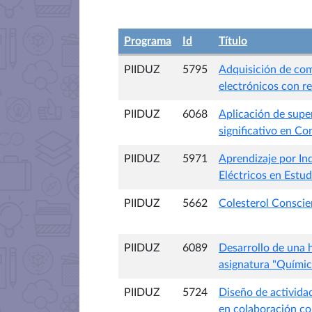
Programa
Id
Título
PIIDUZ
5795
Adquisición de co
electrónicos con r
PIIDUZ
6068
Aplicación de super
significativo en Co
PIIDUZ
5971
Aprendizaje por Ind
Eléctricos en Estu
PIIDUZ
5662
Colesterol Conscie
PIIDUZ
6089
Desarrollo de una 
asignatura "Químic
PIIDUZ
5724
Diseño de activida
en colaboración con