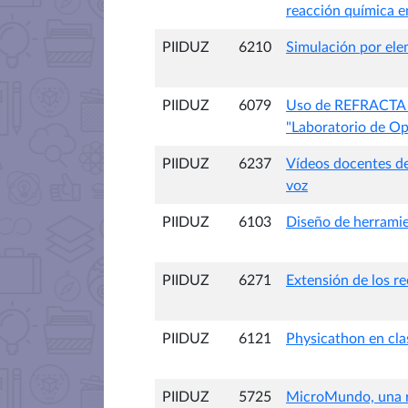
reacción química e
PIIDUZ
6210
Simulación por ele
PIIDUZ
6079
Uso de REFRACTA pa
"Laboratorio de Op
PIIDUZ
6237
Vídeos docentes de
voz
PIIDUZ
6103
Diseño de herramien
PIIDUZ
6271
Extensión de los re
PIIDUZ
6121
Physicathon en clas
PIIDUZ
5725
MicroMundo, una r