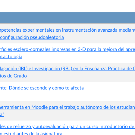
mpetencias experimentales en instrumentación avanzada median
econfiguración pseudoaleatoria
ficies esclero-corneales impresas en 3-D para la mejora del apre
ntactología
agación (IBL) e Investigación (RBL) en la Enseñanza Práctica de 
dios de Grado
nte: Dónde se esconde y cómo te afecta
herramienta en Moodle para el trabajo autónomo de los estudian
a"
des de refuerzo y autoevaluación para un curso introductorio de 
 estudiantes de la asignatura.