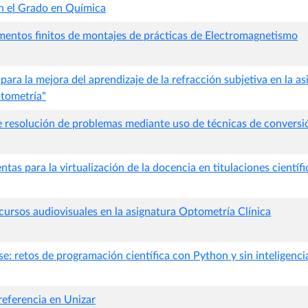
n el Grado en Química
mentos finitos de montajes de prácticas de Electromagnetismo
ra la mejora del aprendizaje de la refracción subjetiva en la as
tometría"
 resolución de problemas mediante uso de técnicas de conversió
tas para la virtualización de la docencia en titulaciones científ
cursos audiovisuales en la asignatura Optometría Clínica
e: retos de programación científica con Python y sin inteligencia 
eferencia en Unizar