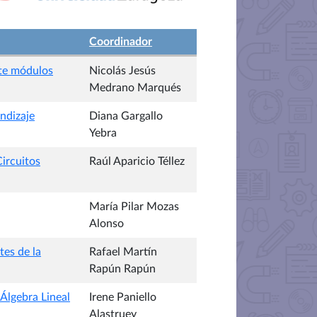
Coordinador
te módulos
Nicolás Jesús
Medrano Marqués
ndizaje
Diana Gargallo
Yebra
Circuitos
Raúl Aparicio Téllez
María Pilar Mozas
Alonso
tes de la
Rafael Martín
Rapún Rapún
Álgebra Lineal
Irene Paniello
Alastruey