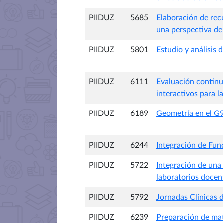
PIIDUZ
5685
Elaboración de rec
una perspectiva de
PIIDUZ
5801
Estudio y análisis 
PIIDUZ
6111
Evaluación continu
interactivos para 
PIIDUZ
6189
Geometría en el G
PIIDUZ
6244
Integración de Fun
PIIDUZ
5722
Integración de una
laboratorios docen
PIIDUZ
5792
Jornadas Clínicas 
PIIDUZ
6239
Preparación de mat