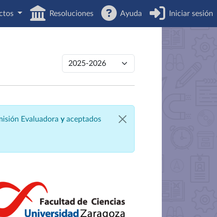
ctos
Resoluciones
Ayuda
Iniciar sesión
omisión Evaluadora
y
aceptados