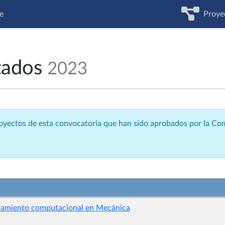
e
Proye
tados
2023
royectos de esta convocatoria que han sido aprobados por la C
nsamiento computacional en Mecánica