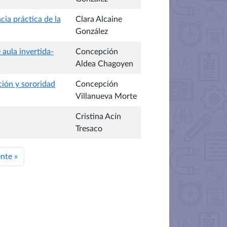
ia práctica de la
Clara Alcaine
González
aula invertida-
Concepción
Aldea Chagoyen
ción y sororidad
Concepción
Villanueva Morte
Cristina Acín
Tresaco
ente
»