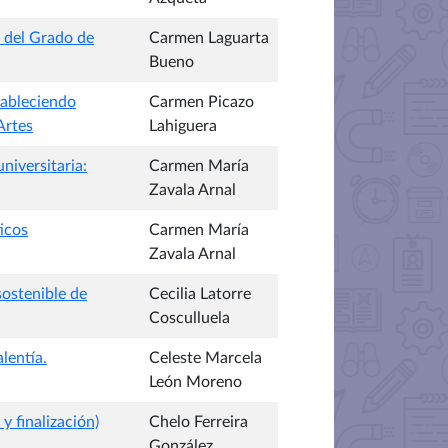
 del Grado de
Carmen Laguarta
Bueno
tableciendo
Carmen Picazo
Artes
Lahiguera
niversitaria:
Carmen María
Zavala Arnal
ticos
Carmen María
Zavala Arnal
sostenible de
Cecilia Latorre
Cosculluela
lentía.
Celeste Marcela
León Moreno
 finalización)
Chelo Ferreira
González