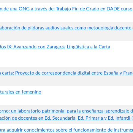
ón de una ONG a través del Trabajo Fin de Grado en DADE curso
laboración de píldoras audiovisuales como metodología docente e
dos IX: Avanzando con Zaragoza Lingüística a la Carta
la carta: Proyecto de correspondencia digital entre España y Fran
lturales en femenino
rno: un laboratorio patrimonial para la enseñanza-aprendizaje d
ación de docentes en Ed. Secundaria, Ed. Primaria y Ed. Infantil (
para adquirir conocimientos sobre el funcionamiento de instrume