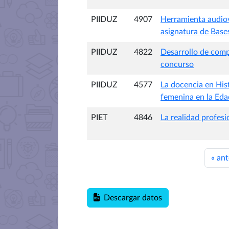
PIIDUZ
4907
Herramienta audiov
asignatura de Bases
PIIDUZ
4822
Desarrollo de comp
concurso
PIIDUZ
4577
La docencia en Hist
femenina en la Ed
PIET
4846
La realidad profesi
«
ant
Descargar datos