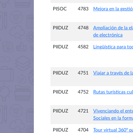
PISOC
4783
Mejora en la gesti
PIIDUZ
4748
Ampliación de la e
de electrónica
PIIDUZ
4582
Lingüística para to
PIIDUZ
4751
Viajar a través de 
PIIDUZ
4752
Rutas turísticas cu
PIIDUZ
4721
Vivenciando el ento
Sociales en la form
PIIDUZ
4704
Tour virtual 360º 