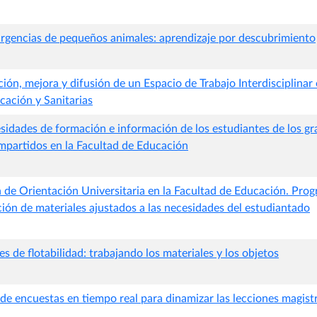
 urgencias de pequeños animales: aprendizaje por descubrimiento
ión, mejora y difusión de un Espacio de Trabajo Interdisciplinar 
ucación y Sanitarias
esidades de formación e información de los estudiantes de los g
impartidos en la Facultad de Educación
n de Orientación Universitaria en la Facultad de Educación. Pro
ción de materiales ajustados a las necesidades del estudiantado
 de flotabilidad: trabajando los materiales y los objetos
de encuestas en tiempo real para dinamizar las lecciones magist