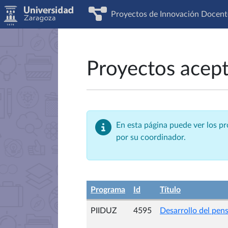
Proyectos de Innovación Docent
Proyectos acep
En esta página puede ver los p
por su coordinador.
Programa
Id
Título
PIIDUZ
4595
Desarrollo del pe