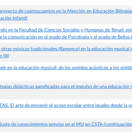
 proyecto de cuentacuentos en la Mención en Educación Bilingüe
ación Infantil
do en la Facultad de Ciencias Sociales y Humanas de Teruel: es
de la comunicación en el grado de Psicología y el grado de Bellas 
 otras músicas tradicionales (flamenco) en la educación musical u
(III)
lele en la educación musical: de los sonidos acústicos a los sinté
tegias didácticas gamificadas para el impulso de una educación 
El arte de prevenir el acoso escolar entre iguales desde la va
juste de conocimientos previos en el MU en CSTA (continuación y