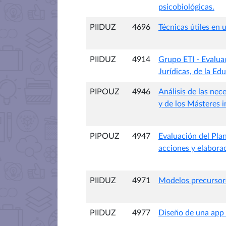
psicobiológicas.
PIIDUZ
4696
Técnicas útiles en
PIIDUZ
4914
Grupo ETI - Evaluac
Jurídicas, de la Ed
PIPOUZ
4946
Análisis de las nec
y de los Másteres 
PIPOUZ
4947
Evaluación del Pla
acciones y elabora
PIIDUZ
4971
Modelos precursores
PIIDUZ
4977
Diseño de una app 