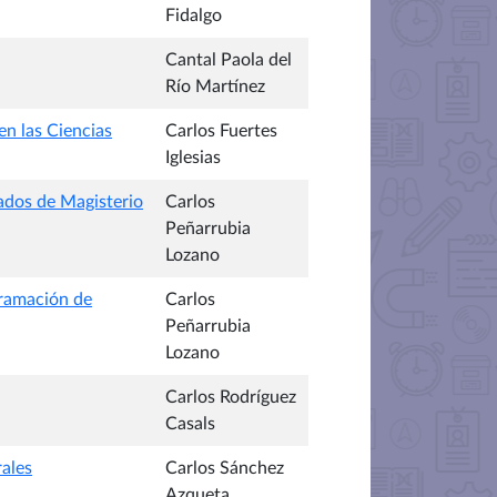
Fidalgo
Cantal Paola del
Río Martínez
en las Ciencias
Carlos Fuertes
Iglesias
rados de Magisterio
Carlos
Peñarrubia
Lozano
gramación de
Carlos
Peñarrubia
Lozano
Carlos Rodríguez
Casals
rales
Carlos Sánchez
Azqueta