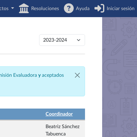
ctos
Resoluciones
Ayuda
Iniciar sesión
omisión Evaluadora
y
aceptados
Coordinador
Beatriz Sánchez
Tabuenca