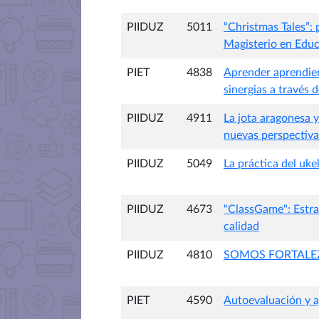
PIIDUZ
5011
“Christmas Tales”:
Magisterio en Educ
PIET
4838
Aprender aprendien
sinergias a través 
PIIDUZ
4911
La jota aragonesa y
nuevas perspectivas 
PIIDUZ
5049
La práctica del uke
PIIDUZ
4673
"ClassGame": Estra
calidad
PIIDUZ
4810
SOMOS FORTALEZAS. 
PIET
4590
Autoevaluación y a