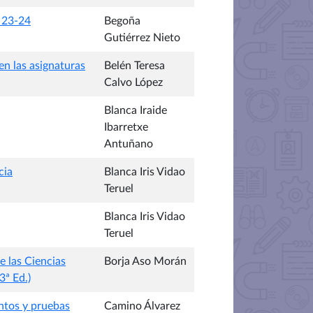
 23-24
Begoña
Gutiérrez Nieto
n las asignaturas
Belén Teresa
Calvo López
Blanca Iraide
Ibarretxe
Antuñano
cia
Blanca Iris Vidao
Teruel
Blanca Iris Vidao
Teruel
e las Ciencias
Borja Aso Morán
3ª Ed.)
ntos y pruebas
Camino Álvarez