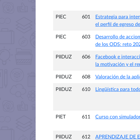
PIEC
601
Estrategia para inten
el perfil de egreso 
PIEC
603
Desarrollo de accion
de los ODS: reto 20
PIIDUZ
606
Facebook e interacci
la motivación y el r
PIIDUZ
608
Valoración de la apl
PIIDUZ
610
Lingüística para tod
PIET
611
Curso con simulador 
PIIDUZ
612
APRENDIZAJE DE 