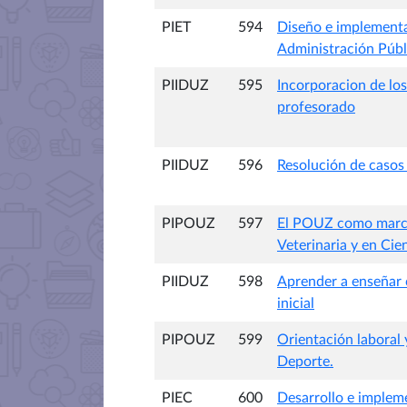
PIET
594
Diseño e implementa
Administración Públ
PIIDUZ
595
Incorporacion de los
profesorado
PIIDUZ
596
Resolución de casos 
PIPOUZ
597
El POUZ como marco 
Veterinaria y en Cie
PIIDUZ
598
Aprender a enseñar 
inicial
PIPOUZ
599
Orientación laboral 
Deporte.
PIEC
600
Desarrollo e implem