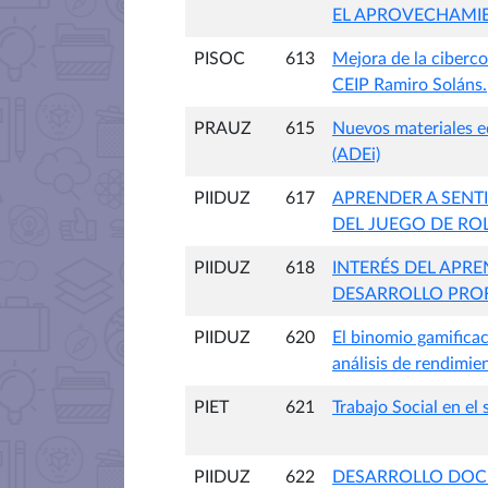
EL APROVECHAMIE
PISOC
613
Mejora de la ciberco
CEIP Ramiro Soláns.
PRAUZ
615
Nuevos materiales e
(ADEi)
PIIDUZ
617
APRENDER A SENTI
DEL JUEGO DE RO
PIIDUZ
618
INTERÉS DEL APR
DESARROLLO PROF
PIIDUZ
620
El binomio gamificac
análisis de rendimie
PIET
621
Trabajo Social en el 
PIIDUZ
622
DESARROLLO DOCE