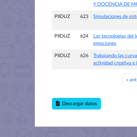
Y DOCENCIA DE M
PIIDUZ
623
Simulaciones de sist
PIIDUZ
624
Las tecnologías del 
emociones
PIIDUZ
626
Trabajando las curva
actividad creativa e 
«
ant
Descargar datos