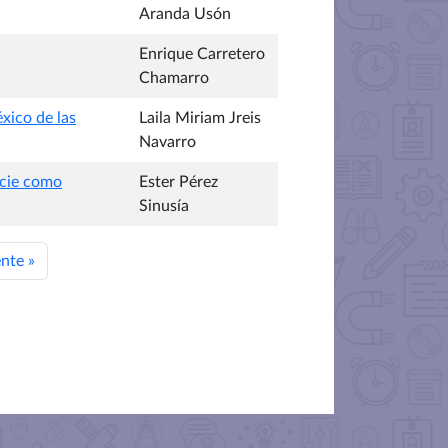
Aranda Usón
Enrique Carretero
Chamarro
xico de las
Laila Miriam Jreis
Navarro
ficie como
Ester Pérez
Sinusía
ente
»