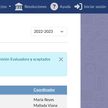
ctos
Resoluciones
Ayuda
Iniciar sesión
omisión Evaluadora
y
aceptados
Coordinador
María Reyes
Mallada Viana