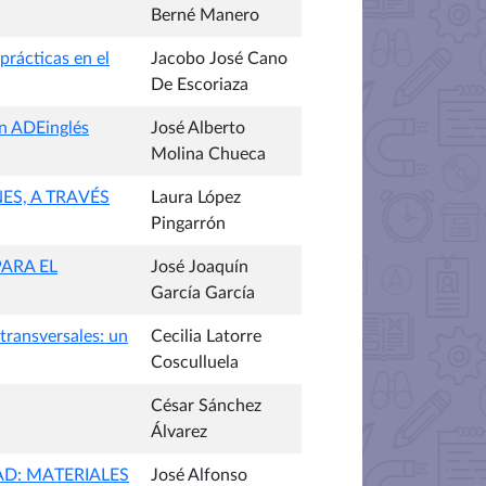
Berné Manero
prácticas en el
Jacobo José Cano
De Escoriaza
en ADEinglés
José Alberto
Molina Chueca
ES, A TRAVÉS
Laura López
Pingarrón
ARA EL
José Joaquín
García García
transversales: un
Cecilia Latorre
Cosculluela
César Sánchez
Álvarez
AD: MATERIALES
José Alfonso