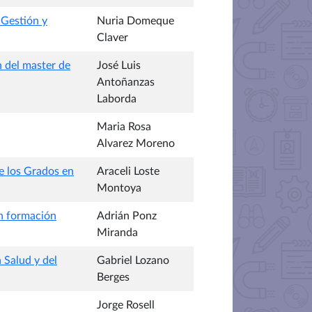
 Gestión y
Nuria Domeque
Claver
n del master de
José Luis
Antoñanzas
Laborda
Maria Rosa
Alvarez Moreno
e los Grados en
Araceli Loste
Montoya
en formación
Adrián Ponz
Miranda
 Salud y del
Gabriel Lozano
Berges
Jorge Rosell