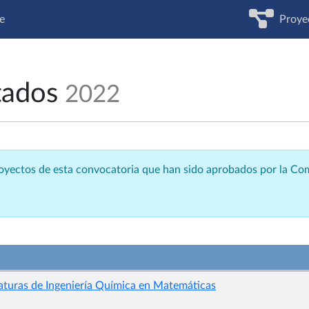
e
Proye
tados
2022
royectos de esta convocatoria que han sido aprobados por la C
naturas de Ingeniería Química en Matemáticas