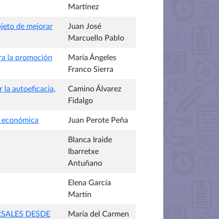
Martínez
bjeto de mejorar
Juan José
Marcuello Pablo
ara la promoción
María Ángeles
Franco Sierra
 la autoeficacia,
Camino Álvarez
Fidalgo
ía económica
Juan Perote Peña
Blanca Iraide
Ibarretxe
Antuñano
Elena García
Martín
SALES DESDE
María del Carmen