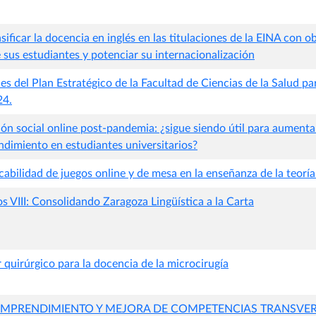
sificar la docencia en inglés en las titulaciones de la EINA con o
de sus estudiantes y potenciar su internacionalización
es del Plan Estratégico de la Facultad de Ciencias de la Salud p
24.
ón social online post-pandemia: ¿sigue siendo útil para aumentar
endimiento en estudiantes universitarios?
icabilidad de juegos online y de mesa en la enseñanza de la teor
os VIII: Consolidando Zaragoza Lingüística a la Carta
quirúrgico para la docencia de la microcirugía
EMPRENDIMIENTO Y MEJORA DE COMPETENCIAS TRANSVER