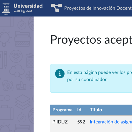
Proyectos de Innovación Docent
Proyectos acep
En esta página puede ver los p
por su coordinador.
Programa
Id
Título
PIIDUZ
592
Integración de asig