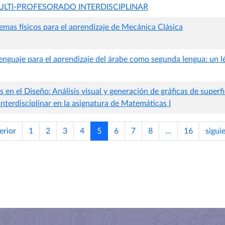
ULTI-PROFESORADO INTERDISCIPLINAR
emas físicos para el aprendizaje de Mecánica Clásica
lenguaje para el aprendizaje del árabe como segunda lengua: un lé
s en el Diseño: Análisis visual y generación de gráficas de super
interdisciplinar en la asignatura de Matemáticas I
erior
1
2
3
4
5
6
7
8
...
16
sigui