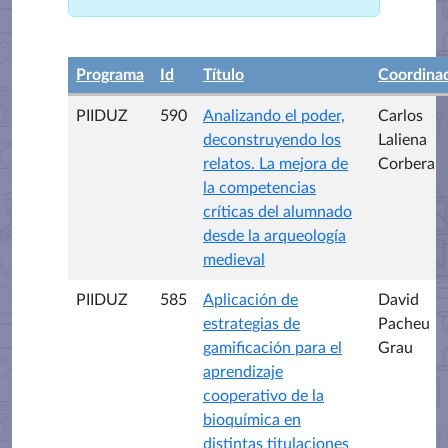
Programa
Id
Título
Coordina
PIIDUZ
590
Analizando el poder,
Carlos
deconstruyendo los
Laliena
relatos. La mejora de
Corbera
la competencias
críticas del alumnado
desde la arqueología
medieval
PIIDUZ
585
Aplicación de
David
estrategias de
Pacheu
gamificación para el
Grau
aprendizaje
cooperativo de la
bioquímica en
distintas titulaciones