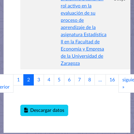
rol activo en la
evaluación de su
proceso de
aprendizaje de la
asignatura Estadística
II en la Facultad de
Economía y Empresa
de la Universidad de
Zaragoza
1
2
3
4
5
6
7
8
...
16
sigui
erior
»
Descargar datos