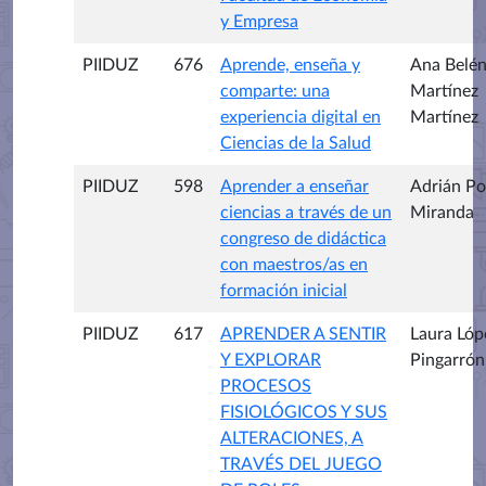
y Empresa
PIIDUZ
676
Aprende, enseña y
Ana Belé
comparte: una
Martínez
experiencia digital en
Martínez
Ciencias de la Salud
PIIDUZ
598
Aprender a enseñar
Adrián P
ciencias a través de un
Miranda
congreso de didáctica
con maestros/as en
formación inicial
PIIDUZ
617
APRENDER A SENTIR
Laura Lóp
Y EXPLORAR
Pingarrón
PROCESOS
FISIOLÓGICOS Y SUS
ALTERACIONES, A
TRAVÉS DEL JUEGO