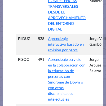
COMPETENCIAS
Manero
TRANSVERSALES
DESDE EL
APROVECHAMIENTO
DEL ENTORNO
DIGITAL
PIIDUZ
528
Aprendizaje
Jorge Veli
interactivo basado en
Gambó
revisión por pares
PISOC
491
Aprendizaje servicio
Jorge
en la colaboración con
Arbués
la educación de
Salazar
personas con
Síndrome de Down o
con otras
discapacidades
intelectuales