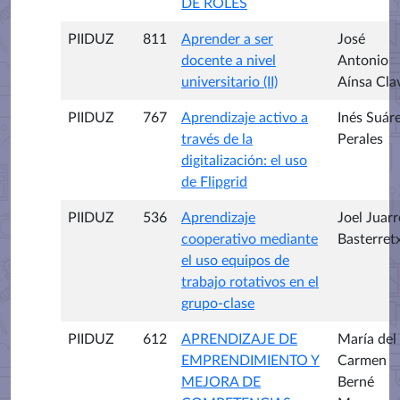
DE ROLES
PIIDUZ
811
Aprender a ser
José
docente a nivel
Antonio
universitario (II)
Aínsa Cla
PIIDUZ
767
Aprendizaje activo a
Inés Suár
través de la
Perales
digitalización: el uso
de Flipgrid
PIIDUZ
536
Aprendizaje
Joel Juarr
cooperativo mediante
Basterret
el uso equipos de
trabajo rotativos en el
grupo-clase
PIIDUZ
612
APRENDIZAJE DE
María del
EMPRENDIMIENTO Y
Carmen
MEJORA DE
Berné