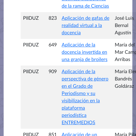
de la rama de Ciencias
PIIDUZ
823
Aplicación de gafas de
José Luis
realidad virtual a la
Bernal
docencia
Agustín
PIIDUZ
649
Aplicación de la
María del
docencia invertida en
Mar Cam
una granja de broilers
Arribas
PIIDUZ
909
Aplicación de la
María Ele
perspectiva de género
Bandrés
en el Grado de
Goldáraz
Periodismo y su
visibilización en la
plataforma
periodística
ENTREMEDIOS
PIIDUZ
851
Aplicación de un
María Pila