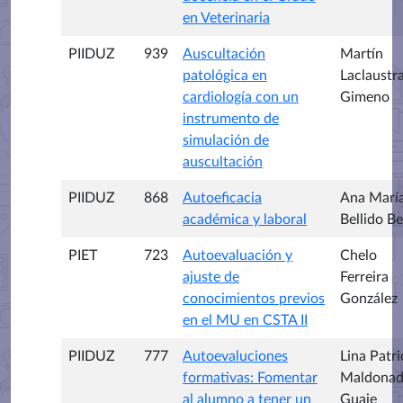
en Veterinaria
PIIDUZ
939
Auscultación
Martín
patológica en
Laclaustr
cardiología con un
Gimeno
instrumento de
simulación de
auscultación
PIIDUZ
868
Autoeficacia
Ana Marí
académica y laboral
Bellido Be
PIET
723
Autoevaluación y
Chelo
ajuste de
Ferreira
conocimientos previos
González
en el MU en CSTA II
PIIDUZ
777
Autoevaluciones
Lina Patri
formativas: Fomentar
Maldona
al alumno a tener un
Guaje