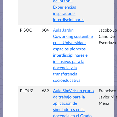
de infantil.
Experiencias
inspiradoras
interdisciplinares
PISOC
904
Aula Jardín
Jacobo Jo
Coworking sostenible
Cano De
en la Universidad:
Escoriaza
espacios pioneros
interdisciplinares e
inclusivos para la
docencia y la
transferencia
socioeducativa
PIIDUZ
639
Aula SimVet: un grupo
Francisco
de trabajo para la
Javier Mi
aplicación de
Mena
simuladores en la
docencia en el Grado