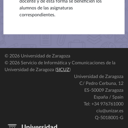
docente y de esta forma se beneficien los
alumnos de las asignaturas
correspondientes.
© 2026 Universidad de Zaragoza
© 2026 Servicio de Informática y Comunicaciones de la
Universidad de Zaragoza (
SICUZ
)
Universidad de Zaragoza
C/ Pedro Cerbuna, 12
ES-50009 Zaragoza
España / Spain
Tel: +34 976761000
ciu@unizar.es
Q-5018001-G