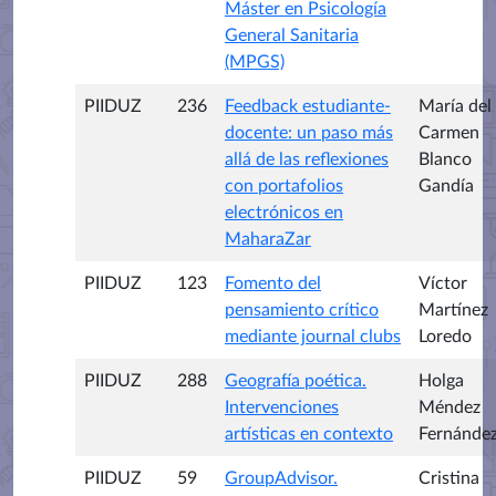
Máster en Psicología
General Sanitaria
(MPGS)
PIIDUZ
236
Feedback estudiante-
María del
docente: un paso más
Carmen
allá de las reflexiones
Blanco
con portafolios
Gandía
electrónicos en
MaharaZar
PIIDUZ
123
Fomento del
Víctor
pensamiento crítico
Martínez
mediante journal clubs
Loredo
PIIDUZ
288
Geografía poética.
Holga
Intervenciones
Méndez
artísticas en contexto
Fernánde
PIIDUZ
59
GroupAdvisor.
Cristina