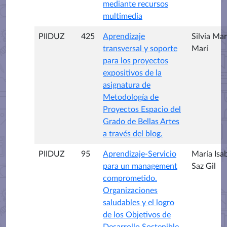
mediante recursos
multimedia
PIIDUZ
425
Aprendizaje
Silvia Mar
transversal y soporte
Marí
para los proyectos
expositivos de la
asignatura de
Metodología de
Proyectos Espacio del
Grado de Bellas Artes
a través del blog.
PIIDUZ
95
Aprendizaje-Servicio
María Isa
para un management
Saz Gil
comprometido.
Organizaciones
saludables y el logro
de los Objetivos de
Desarrollo Sostenible