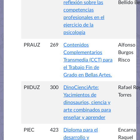
reflexión sobre las
Bellido Be
competencias
profesionales en el
ejercicio de la
psicología
PRAUZ
269
Contenidos
Alfonso
Complementarios
Burgos
Transmedia (CCT) para
Risco
el Trabajo Fin de
Grado en Bellas Artes.
PIIDUZ
300
DinoCienciArte:
Rafael Ro
Yacimientos de
Torres
dinosaurios, ciencia y
arte combinados para
enseñar y aprender
PIEC
423
Diploma para el
Encarna
desarrollo y
Raquel