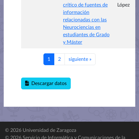
crítico de fuentes de
López
información
relacionadas con las
Neurociencias en
estudiantes de Grado
y Máster
1
2
siguiente
»
Descargar datos
© 2026 Universidad de Zaragoza
© 2026 Servicio de Informática y Comunicaciones de la