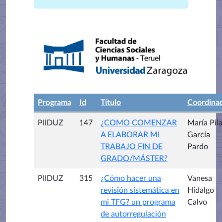
Programa
Id
Título
Coordina
PIIDUZ
147
¿COMO COMENZAR
María Pila
A ELABORAR MI
García
TRABAJO FIN DE
Pardo
GRADO/MÁSTER?
PIIDUZ
315
¿Cómo hacer una
Vanesa
revisión sistemática en
Hidalgo
mi TFG? un programa
Calvo
de autorregulación