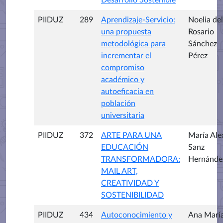
PIIDUZ
289
Aprendizaje-Servicio:
Noelia del
una propuesta
Rosario
metodológica para
Sánchez
incrementar el
Pérez
compromiso
académico y
autoeficacia en
población
universitaria
PIIDUZ
372
ARTE PARA UNA
María Ale
EDUCACIÓN
Sanz
TRANSFORMADORA:
Hernánde
MAIL ART,
CREATIVIDAD Y
SOSTENIBILIDAD
PIIDUZ
434
Autoconocimiento y
Ana Marí