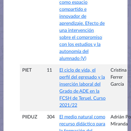
como espacio
compartido e
innovador de
aprendizaje. Efecto de
una intervención
sobre el compromiso
con los estudios y la
autonomía del
alumnado (V)
PIET
11
El ciclo de vida, el
Cristina
perfil del egresado y la
Ferrer
inserción laboral del
García
Grado de ADE en la
FCSH de Teruel. Curso
2021/22
PIIDUZ
304
El medio natural como
Adrián P
recurso didáctico para
Miranda
la formación del