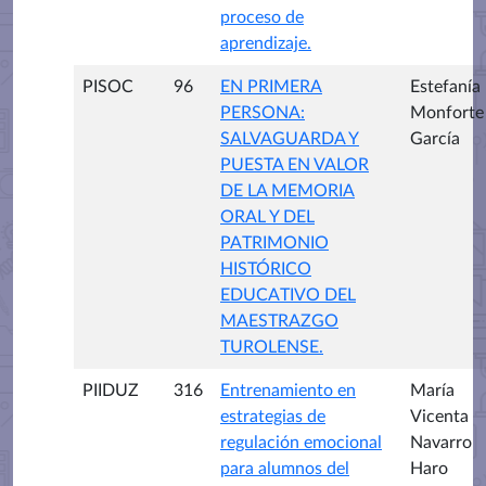
proceso de
aprendizaje.
PISOC
96
EN PRIMERA
Estefanía
PERSONA:
Monforte
SALVAGUARDA Y
García
PUESTA EN VALOR
DE LA MEMORIA
ORAL Y DEL
PATRIMONIO
HISTÓRICO
EDUCATIVO DEL
MAESTRAZGO
TUROLENSE.
PIIDUZ
316
Entrenamiento en
María
estrategias de
Vicenta
regulación emocional
Navarro
para alumnos del
Haro