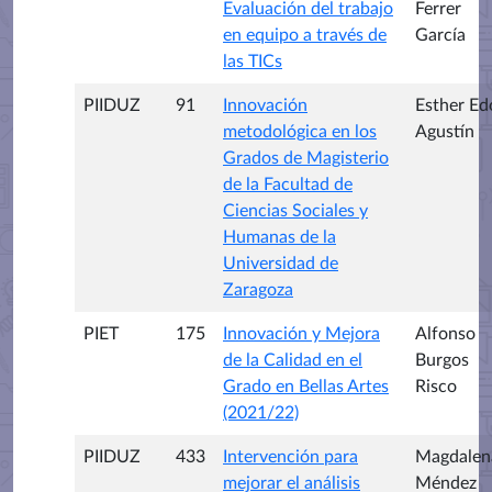
Evaluación del trabajo
Ferrer
en equipo a través de
García
las TICs
PIIDUZ
91
Innovación
Esther Ed
metodológica en los
Agustín
Grados de Magisterio
de la Facultad de
Ciencias Sociales y
Humanas de la
Universidad de
Zaragoza
PIET
175
Innovación y Mejora
Alfonso
de la Calidad en el
Burgos
Grado en Bellas Artes
Risco
(2021/22)
PIIDUZ
433
Intervención para
Magdalen
mejorar el análisis
Méndez