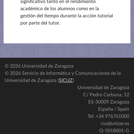
significativo tanto en el rendimiento
académico de los alumnos como en la
gestión del tiempo durante la acción tutorial
por parte del tutor.
© 2026 Universidad de Zaragoza
© 2026 Servicio de Informática y Comunicaciones de la
Universidad de Zaragoza (
SICUZ
)
Universidad de Zaragoza
C/ Pedro Cerbuna, 12
ES-50009 Zaragoza
España / Spain
Tel: +34 976761000
ciu@unizar.es
Q-5018001-G