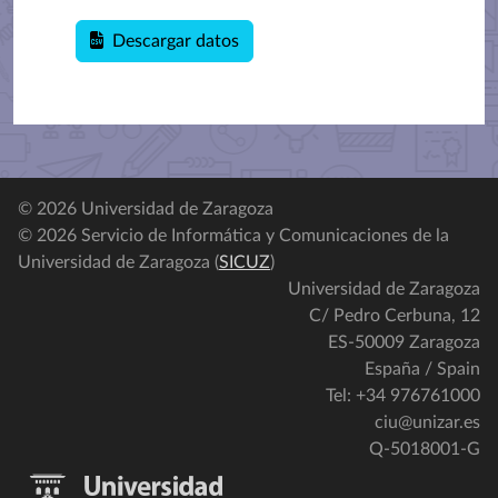
Descargar datos
© 2026 Universidad de Zaragoza
© 2026 Servicio de Informática y Comunicaciones de la
Universidad de Zaragoza (
SICUZ
)
Universidad de Zaragoza
C/ Pedro Cerbuna, 12
ES-50009 Zaragoza
España / Spain
Tel: +34 976761000
ciu@unizar.es
Q-5018001-G