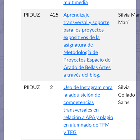
multimedia
PIIDUZ
425
Aprendizaje
Silvia Mar
transversal y soporte
Marí
para los proyectos
expositivos de la
asignatura de
Metodología de
Proyectos Espacio del
Grado de Bellas Artes
a través del blog.
PIIDUZ
2
Uso de Instagram para
Silvia
la adquisición de
Collado
competencias
Salas
transversales en
relación a APA y plagio
en alumnado de TFM
y TFG