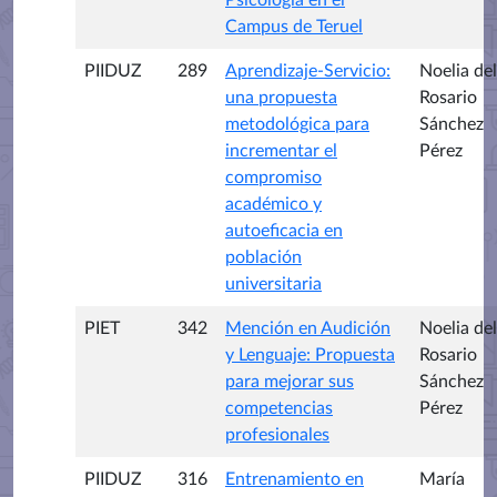
Campus de Teruel
PIIDUZ
289
Aprendizaje-Servicio:
Noelia del
una propuesta
Rosario
metodológica para
Sánchez
incrementar el
Pérez
compromiso
académico y
autoeficacia en
población
universitaria
PIET
342
Mención en Audición
Noelia del
y Lenguaje: Propuesta
Rosario
para mejorar sus
Sánchez
competencias
Pérez
profesionales
PIIDUZ
316
Entrenamiento en
María