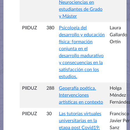
Neurociencias en
estudiantes de Grado
y Máster
PIIDUZ
380
Psicología del
Laura
desarrollo y educación
Gallardo
física: formación
Ortín
conjunta en el
desarrollo madurativo
y consecuencias en la
satisfacción con los
estudios.
PIIDUZ
288
Geografía poética.
Holga
Intervenciones
Méndez
artísticas en contexto
Fernánde
PIIDUZ
30
Las tutorías virtuales
Francisco
universitarias en la
Javier Pér
etapa post Covid19:
Sanz