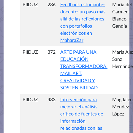
PIIDUZ
236
Feedback estudiante-
María del
docente: un paso más
Carmen
allá de las reflexiones
Blanco
con portafolios
Gandía
electrónicos en
MaharaZar
PIIDUZ
372
ARTE PARA UNA
María Ale
EDUCACIÓN
Sanz
TRANSFORMADORA:
Hernánde
MAIL ART,
CREATIVIDAD Y
SOSTENIBILIDAD
PIIDUZ
433
Intervención para
Magdalen
mejorar el análisis
Méndez
crítico de fuentes de
López
información
relacionadas con las