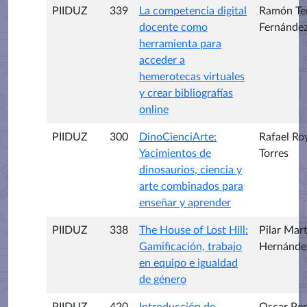
PIIDUZ
339
La competencia digital
Ramón Te
docente como
Fernánde
herramienta para
acceder a
hemerotecas virtuales
y crear bibliografías
online
PIIDUZ
300
DinoCienciArte:
Rafael Ro
Yacimientos de
Torres
dinosaurios, ciencia y
arte combinados para
enseñar y aprender
PIIDUZ
338
The House of Lost Hill:
Pilar Mart
Gamificación, trabajo
Hernánde
en equipo e igualdad
de género
PIIDUZ
420
Introducción de
Oscar Per