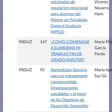
estrategias de
Vicenta
regulación emocional
Navarro
para alumnos del
Haro
Máster en Psicología
General Sanitaria
(MPGS)
PIIDUZ
147
¿COMO COMENZAR
María Pila
A ELABORAR MI
García
TRABAJO FIN DE
Pardo
GRADO/MÁSTER?
PIIDUZ
95
Aprendizaje-Servicio
María Isa
para un management
Saz Gil
comprometido.
Organizaciones
saludables y el logro
de los Objetivos de
Desarrollo Sostenible