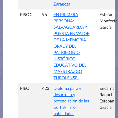
Zaragoza
PISOC
96
EN PRIMERA
Estefanía
PERSONA:
Monforte
SALVAGUARDA Y
García
PUESTA EN VALOR
DE LA MEMORIA
ORAL Y DEL
PATRIMONIO
HISTÓRICO
EDUCATIVO DEL
MAESTRAZGO
TUROLENSE.
PIEC
423
Diploma para el
Encarna
desarrollo y
Raquel
potenciación de las
Esteban
‘soft skills’ o
Gracia
habilidades