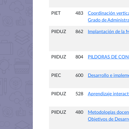
PIET
483
Coordinación vertica
Grado de Administra
PIIDUZ
862
Implantación de la M
PIIDUZ
804
PILDORAS DE CON
PIEC
600
Desarrollo e implem
PIIDUZ
528
Aprendizaje interact
PIIDUZ
480
Metodologías docente
Objetivos de Desarro