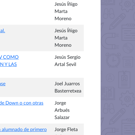
Jesús Íñigo
Marta
Moreno
al.
Jesús Íñigo
Marta
Moreno
TV COMO
Jesús Sergio
N Y LAS
Artal Sevil
ase
Joel Juarros
Basterretxea
 de Down o con otras
Jorge
Arbués
Salazar
 a alumnado de primero
Jorge Fleta