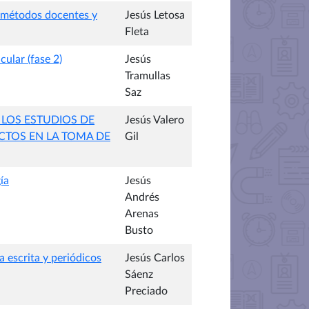
r métodos docentes y
Jesús Letosa
Fleta
ular (fase 2)
Jesús
Tramullas
Saz
 LOS ESTUDIOS DE
Jesús Valero
CTOS EN LA TOMA DE
Gil
ía
Jesús
Andrés
Arenas
Busto
 escrita y periódicos
Jesús Carlos
Sáenz
Preciado