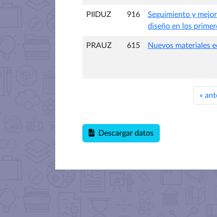
PIIDUZ
916
Seguimiento y mejora
diseño en los primer
PRAUZ
615
Nuevos materiales e
«
ant
Descargar datos