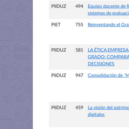
PIIDUZ
494
Equipo docente de fí
sistemas de evaluac
PIET
755
Reinventando el Gra
PIIDUZ
581
LA ÉTICA EMPRES
GRADO: COMPARAC
DECISIONES
PIIDUZ
947
Consolidación de ¨M
PIIDUZ
459
La visión del patrim
digitales