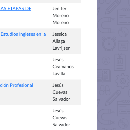
AS ETAPAS DE
Jenifer
Moreno
Moreno
Estudios Ingleses en la
Jessica
Aliaga
Lavrijsen
Jesús
Ceamanos
Lavilla
ación Profesional
Jesús
Cuevas
Salvador
Jesús
Cuevas
Salvador