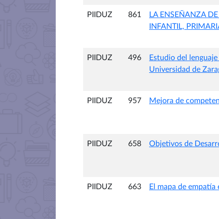
PIIDUZ
861
LA ENSEÑANZA DE
INFANTIL, PRIMAR
PIIDUZ
496
Estudio del lenguaje
Universidad de Zara
PIIDUZ
957
Mejora de competenci
PIIDUZ
658
Objetivos de Desarro
PIIDUZ
663
El mapa de empatía e