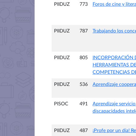
PIIDUZ
773
Foros de cine y lite
PIIDUZ
787
Trabajando los conce
PIIDUZ
805
INCORPORACIÓN 
HERRAMIENTAS DES
COMPETENCIAS DE 
PIIDUZ
536
Aprendizaje cooperat
PISOC
491
Aprendizaje servici
discapacidades intel
PIIDUZ
487
¡Profe por un día! 