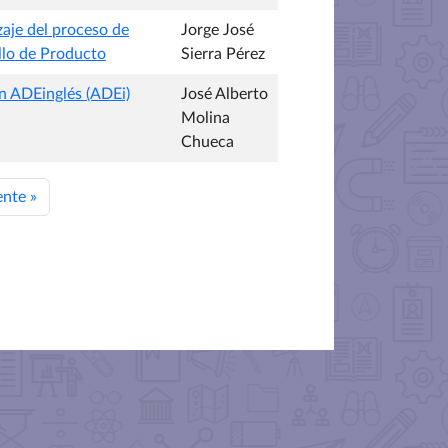
zaje del proceso de
Jorge José
ollo de Producto
Sierra Pérez
n ADEinglés (ADEi)
José Alberto
Molina
Chueca
ente
»