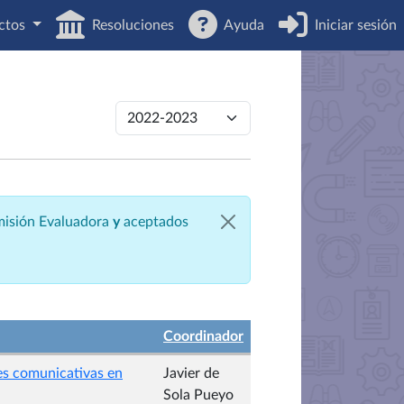
ctos
Resoluciones
Ayuda
Iniciar sesión
omisión Evaluadora
y
aceptados
Coordinador
des comunicativas en
Javier de
Sola Pueyo