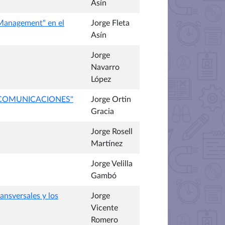
Asín
 Management" en el
Jorge Fleta
Asín
Jorge
Navarro
López
E COMUNICACIONES"
Jorge Ortin
Gracia
Jorge Rosell
Martínez
Jorge Velilla
Gambó
ansversales y los
Jorge
Vicente
Romero