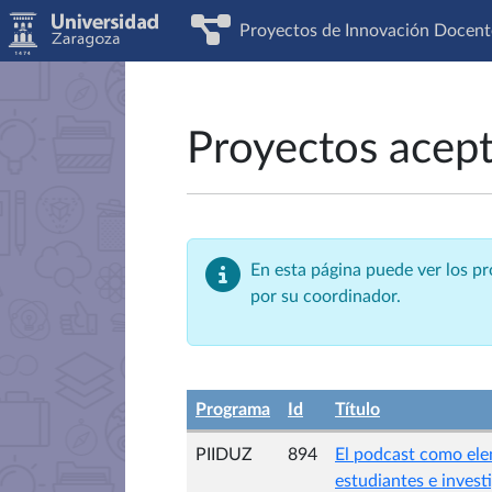
Proyectos de Innovación Docent
Proyectos acep
En esta página puede ver los p
por su coordinador.
Programa
Id
Título
PIIDUZ
894
El podcast como elem
estudiantes e invest