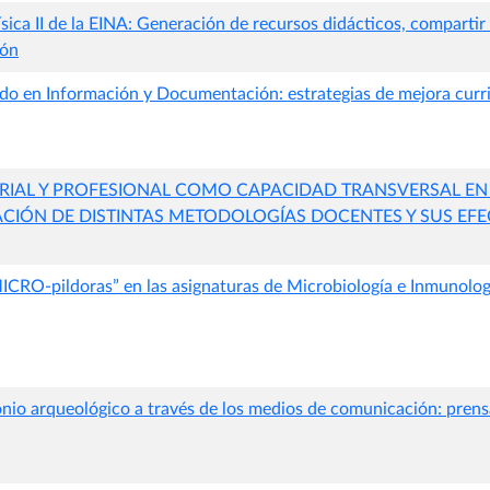
sica II de la EINA: Generación de recursos didácticos, comparti
ión
do en Información y Documentación: estrategias de mejora curric
ARIAL Y PROFESIONAL COMO CAPACIDAD TRANSVERSAL EN
IÓN DE DISTINTAS METODOLOGÍAS DOCENTES Y SUS EFE
ICRO-pildoras” en las asignaturas de Microbiología e Inmunolog
onio arqueológico a través de los medios de comunicación: prensa