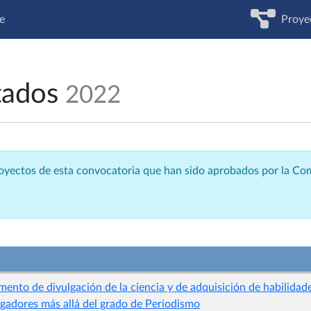
e
Proye
tados
2022
royectos de esta convocatoria que han sido aprobados por la C
ento de divulgación de la ciencia y de adquisición de habilida
igadores más allá del grado de Periodismo