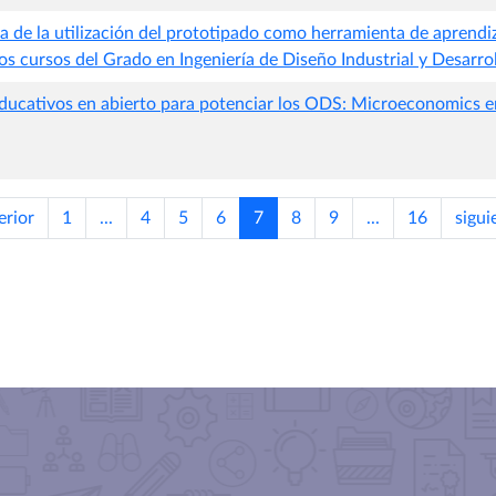
 de la utilización del prototipado como herramienta de aprendi
os cursos del Grado en Ingeniería de Diseño Industrial y Desarr
ducativos en abierto para potenciar los ODS: Microeconomics e
erior
1
...
4
5
6
7
8
9
...
16
sigui