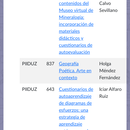
contenidos del
Calvo
Museo virtual de
Sevillano
Mineralogía:
incorporación de
materiales
didácticos y
cuestionarios de
autoevaluación
PIIDUZ
837
Geografía
Holga
Poética. Arte en
Méndez
contexto
Fernández
PIIDUZ
643
Cuestionarios de
Iciar Alfaro
autoaprendizaje
Ruiz
de diagramas de
esfuerzos: una
estrategia de
aprendizaje