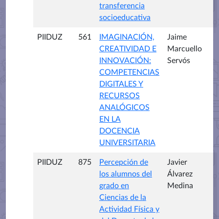
transferencia
socioeducativa
PIIDUZ
561
IMAGINACIÓN,
Jaime
CREATIVIDAD E
Marcuello
INNOVACIÓN:
Servós
COMPETENCIAS
DIGITALES Y
RECURSOS
ANALÓGICOS
EN LA
DOCENCIA
UNIVERSITARIA
PIIDUZ
875
Percepción de
Javier
los alumnos del
Álvarez
grado en
Medina
Ciencias de la
Actividad Física y