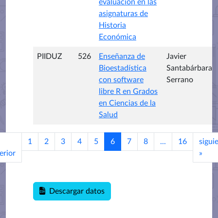
evaluación en las
asignaturas de
Historia
Económica
PIIDUZ
526
Enseñanza de
Javier
Bioestadística
Santabárbara
con software
Serrano
libre R en Grados
en Ciencias de la
Salud
1
2
3
4
5
6
7
8
...
16
sigui
erior
»
Descargar datos