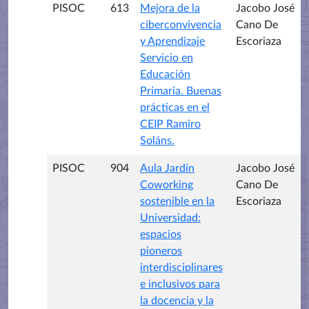
PISOC
613
Mejora de la
Jacobo José
ciberconvivencia
Cano De
y Aprendizaje
Escoriaza
Servicio en
Educación
Primaria. Buenas
prácticas en el
CEIP Ramiro
Soláns.
PISOC
904
Aula Jardín
Jacobo José
Coworking
Cano De
sostenible en la
Escoriaza
Universidad:
espacios
pioneros
interdisciplinares
e inclusivos para
la docencia y la