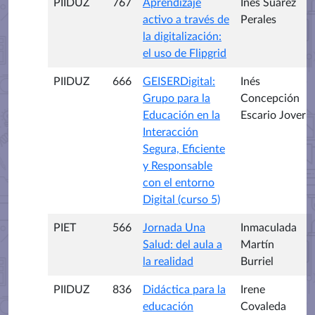
PIIDUZ
767
Aprendizaje
Inés Suárez
activo a través de
Perales
la digitalización:
el uso de Flipgrid
PIIDUZ
666
GEISERDigital:
Inés
Grupo para la
Concepción
Educación en la
Escario Jover
Interacción
Segura, Eficiente
y Responsable
con el entorno
Digital (curso 5)
PIET
566
Jornada Una
Inmaculada
Salud: del aula a
Martín
la realidad
Burriel
PIIDUZ
836
Didáctica para la
Irene
educación
Covaleda