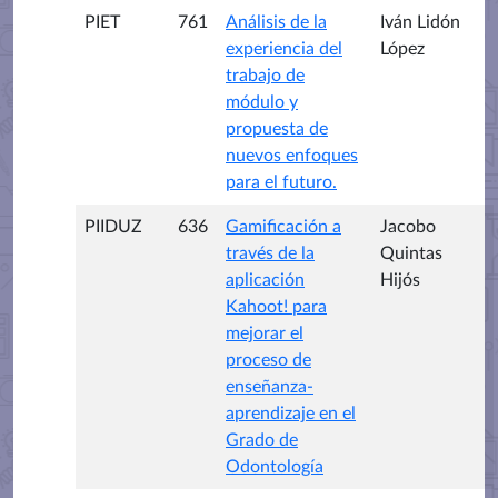
PIET
761
Análisis de la
Iván Lidón
experiencia del
López
trabajo de
módulo y
propuesta de
nuevos enfoques
para el futuro.
PIIDUZ
636
Gamificación a
Jacobo
través de la
Quintas
aplicación
Hijós
Kahoot! para
mejorar el
proceso de
enseñanza-
aprendizaje en el
Grado de
Odontología