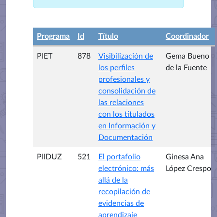
Programa
Id
Título
Coordinador
PIET
878
Visibilización de
Gema Bueno
los perfiles
de la Fuente
profesionales y
consolidación de
las relaciones
con los titulados
en Información y
Documentación
PIIDUZ
521
El portafolio
Ginesa Ana
electrónico: más
López Crespo
allá de la
recopilación de
evidencias de
aprendizaje