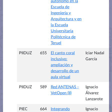
autónomo en la
Escuela de
Ingeniería y
Arquitectura y en
la Escuela
Universitaria
Politécnica de
Teruel
PIIDUZ
655
El canto coral
Iciar Nadal
inclusivo:
García
ampliación y
desarrollo de un
aula virtual
PIIDUZ
589
Red ANTENAS -
Ignacio
VetOpen (II)
Álvarez
Lanzarote
PIEC
664
Integrando
Ignacio