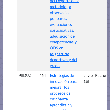
del Deporte de la
metodología
observacional
por pares,
evaluaciones
participativas,
adquisición de
competencias y
ODS en
asignaturas
deportivas y del
grado
PIIDUZ
464
Estrategias de
Javier Puche
innovación para
Gil
mejorar los
procesos de
enseñanza-
aprendizaje y