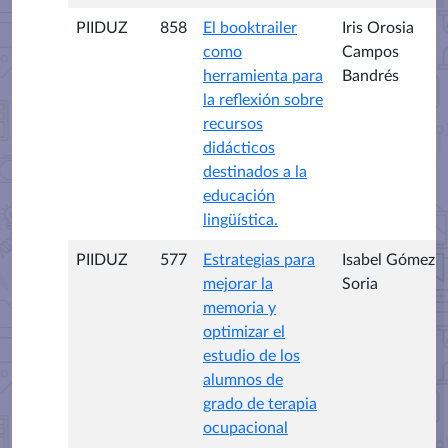
PIIDUZ
858
El booktrailer
Iris Orosia
como
Campos
herramienta para
Bandrés
la reflexión sobre
recursos
didácticos
destinados a la
educación
lingüística.
PIIDUZ
577
Estrategias para
Isabel Gómez
mejorar la
Soria
memoria y
optimizar el
estudio de los
alumnos de
grado de terapia
ocupacional