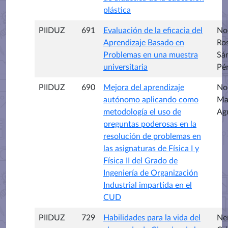
plástica
PIIDUZ
691
Evaluación de la eficacia del
Noe
Aprendizaje Basado en
Ro
Problemas en una muestra
Sá
universitaria
Pé
PIIDUZ
690
Mejora del aprendizaje
No
autónomo aplicando como
Ma
metodología el uso de
Ag
preguntas poderosas en la
resolución de problemas en
las asignaturas de Física I y
Física II del Grado de
Ingeniería de Organización
Industrial impartida en el
CUD
PIIDUZ
729
Habilidades para la vida del
Ne