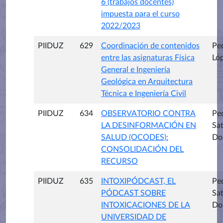
6 (trabajos docentes)
impuesta para el curso
2022/2023
PIIDUZ
629
Coordinación de contenidos
Pe
entre las asignaturas Física
Lóp
General e Ingeniería
Geológica en Arquitectura
Técnica e Ingeniería Civil
PIIDUZ
634
OBSERVATORIO CONTRA
Pe
LA DESINFORMACIÓN EN
Sa
SALUD (OCODES):
Do
CONSOLIDACIÓN DEL
RECURSO
PIIDUZ
635
INTOXIPÓDCAST, EL
Pe
PÓDCAST SOBRE
Sa
INTOXICACIONES DE LA
Do
UNIVERSIDAD DE