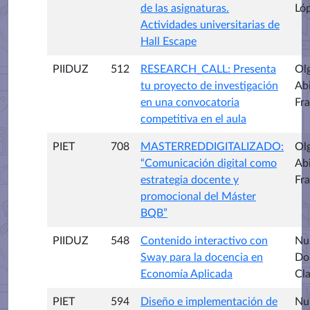
de las asignaturas.
Ló
Actividades universitarias de
Hall Escape
PIIDUZ
512
RESEARCH_CALL: Presenta
Ol
tu proyecto de investigación
Ab
en una convocatoria
Fr
competitiva en el aula
PIET
708
MASTERREDDIGITALIZADO:
Ol
“Comunicación digital como
Ab
estrategia docente y
Fr
promocional del Máster
BQB”
PIIDUZ
548
Contenido interactivo con
Nu
Sway para la docencia en
Do
Economía Aplicada
Cl
PIET
594
Diseño e implementación de
Nu