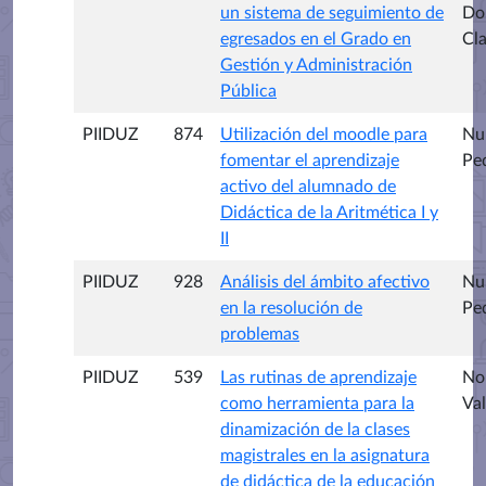
un sistema de seguimiento de
Do
egresados en el Grado en
Cl
Gestión y Administración
Pública
PIIDUZ
874
Utilización del moodle para
Nu
fomentar el aprendizaje
Pe
activo del alumnado de
Didáctica de la Aritmética I y
II
PIIDUZ
928
Análisis del ámbito afectivo
Nu
en la resolución de
Pe
problemas
PIIDUZ
539
Las rutinas de aprendizaje
No
como herramienta para la
Val
dinamización de la clases
magistrales en la asignatura
de didáctica de la educación