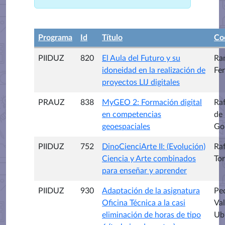
Programa
Id
Título
Co
PIIDUZ
820
El Aula del Futuro y su
Ra
idoneidad en la realización de
Fe
proyectos LIJ digitales
PRAUZ
838
MyGEO 2: Formación digital
Raf
en competencias
de
geoespaciales
Go
PIIDUZ
752
DinoCienciArte II: (Evolución)
Ra
Ciencia y Arte combinados
Tor
para enseñar y aprender
PIIDUZ
930
Adaptación de la asignatura
Pe
Oficina Técnica a la casi
Val
eliminación de horas de tipo
Ub