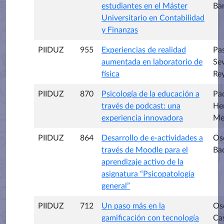
estudiantes en el Máster
Ba
Universitario en Contabilidad
y Finanzas
PIIDUZ
955
Experiencias de realidad
Pa
aumentada en laboratorio de
Sev
física
Re
PIIDUZ
870
Psicología de la educación a
Pa
través de podcast: una
He
experiencia innovadora
Me
PIIDUZ
864
Desarrollo de e-actividades a
Os
través de Moodle para el
Ba
aprendizaje activo de la
asignatura “Psicopatología
general”
PIIDUZ
712
Un paso más en la
Os
gamificación con tecnología
Ca