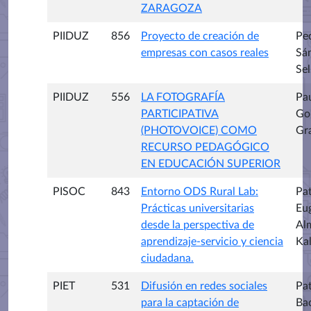
ZARAGOZA
PIIDUZ
856
Proyecto de creación de
Pe
empresas con casos reales
Sá
Sel
PIIDUZ
556
LA FOTOGRAFÍA
Pa
PARTICIPATIVA
Go
(PHOTOVOICE) COMO
Gr
RECURSO PEDAGÓGICO
EN EDUCACIÓN SUPERIOR
PISOC
843
Entorno ODS Rural Lab:
Pat
Prácticas universitarias
Eu
desde la perspectiva de
Al
aprendizaje-servicio y ciencia
Kal
ciudadana.
PIET
531
Difusión en redes sociales
Pat
para la captación de
Bac