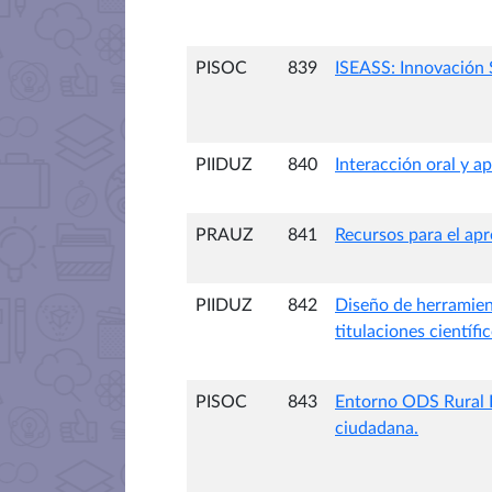
PISOC
839
ISEASS: Innovación 
PIIDUZ
840
Interacción oral y ap
PRAUZ
841
Recursos para el apr
PIIDUZ
842
Diseño de herramient
titulaciones científi
PISOC
843
Entorno ODS Rural La
ciudadana.