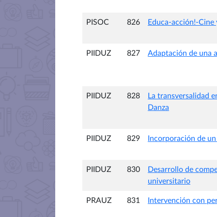
PISOC
826
Educa-acción!-Cine 
PIIDUZ
827
Adaptación de una a
PIIDUZ
828
La transversalidad 
Danza
PIIDUZ
829
Incorporación de un 
PIIDUZ
830
Desarrollo de compe
universitario
PRAUZ
831
Intervención con per