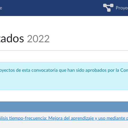
e
Proye
tados
2022
royectos de esta convocatoria que han sido aprobados por la C
isis tiempo-frecuencia: Mejora del aprendizaje y uso mediante p