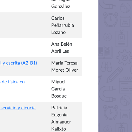
González
Carlos
Peñarrubia
Lozano
Ana Belén
Abril Les
 y escrita (A2-B1)
María Teresa
Moret Oliver
 de física en
Miguel
García
Bosque
servicio y ciencia
Patricia
Eugenia
Almaguer
Kalixto