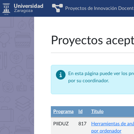
Proyectos de Innovación Docent
Proyectos acep
En esta página puede ver los p
por su coordinador.
Programa
Id
Título
PIIDUZ
817
Herramientas de anál
por ordenador