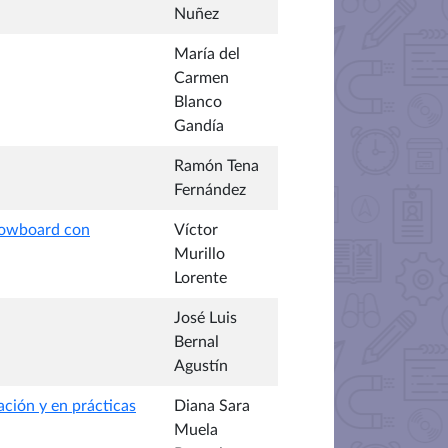
Nuñez
María del
Carmen
Blanco
Gandía
Ramón Tena
Fernández
Snowboard con
Víctor
Murillo
Lorente
José Luis
Bernal
Agustín
ación y en prácticas
Diana Sara
Muela