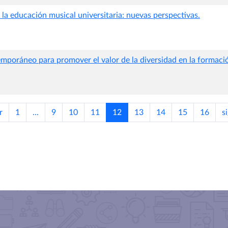
 la educación musical universitaria: nuevas perspectivas.
emporáneo para promover el valor de la diversidad en la formación 
r
1
...
9
10
11
12
13
14
15
16
s