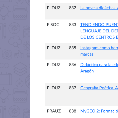
PIIDUZ
832
La novela didáctica 
PISOC
833
TENDIENDO PUENT
LENGUAJE DEL DE
DE LOS CENTROS 
PIIDUZ
835
Instagram como herra
marcas
PIIDUZ
836
Didáctica para la ed
Aragón
PIIDUZ
837
Geografía Poética. 
PRAUZ
838
MyGEO 2: Formación 