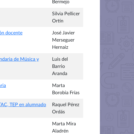
Bermejo
Silvia Pellicer
Ortín
ión docente
José Javier
Merseguer
Hernaiz
undaria de Música y
Luis del
Barrio
Aranda
ria
Marta
Borobia Frías
, TAC, TEP en alumnado
Raquel Pérez
Ordás
Marta Mira
Aladrén