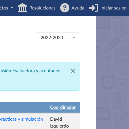
ctos
Resoluciones
Ayuda
Iniciar sesión
omisión Evaluadora
y
aceptados
Coordinador
rácticas y simulación
David
Izquierdo