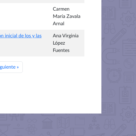
Carmen
María Zavala
Arnal
inicial de los y las
Ana Virginia
López
Fuentes
iguiente
»