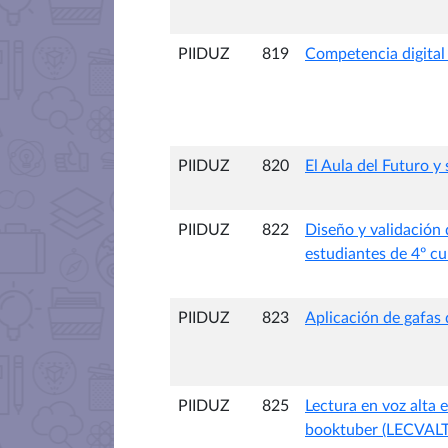
PIIDUZ
819
Competencia digital
PIIDUZ
820
El Aula del Futuro y 
PIIDUZ
822
Diseño y validación
estudiantes de 4º c
PIIDUZ
823
Aplicación de gafas 
PIIDUZ
825
Lectura en voz alta 
booktuber (LECVALT