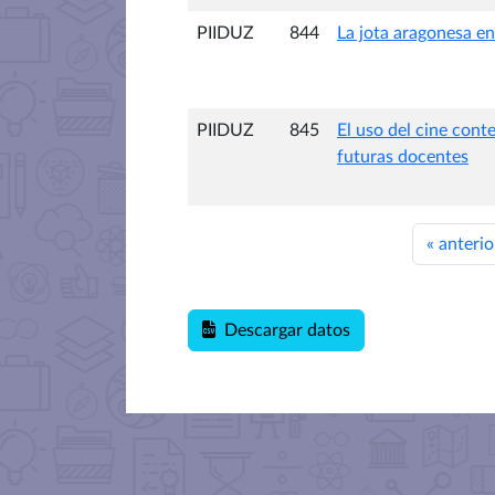
PIIDUZ
844
La jota aragonesa en
PIIDUZ
845
El uso del cine cont
futuras docentes
«
anterio
Descargar datos