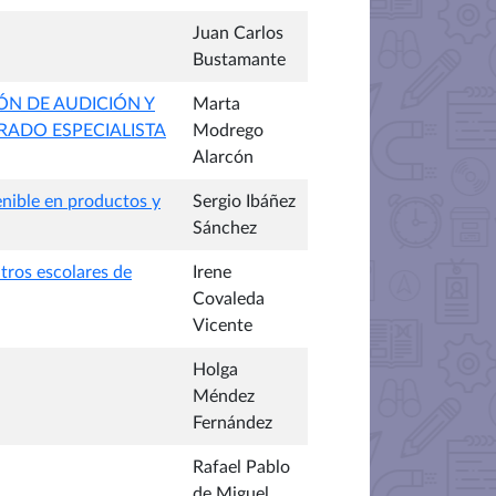
Juan Carlos
Bustamante
ÓN DE AUDICIÓN Y
Marta
RADO ESPECIALISTA
Modrego
Alarcón
enible en productos y
Sergio Ibáñez
Sánchez
ntros escolares de
Irene
Covaleda
Vicente
Holga
Méndez
Fernández
Rafael Pablo
de Miguel