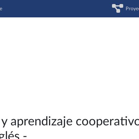
e
Proye
l y aprendizaje cooperativ
glés -