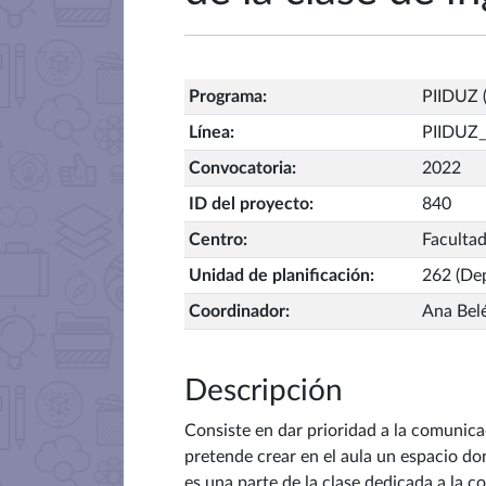
Programa
:
PIIDUZ (
Línea
:
PIIDUZ_
Convocatoria
:
2022
ID del proyecto
:
840
Centro
:
Facultad
Unidad de planificación
:
262 (Dep
Coordinador
:
Ana Belé
Descripción
Consiste en dar prioridad a la comunicac
pretende crear en el aula un espacio do
es una parte de la clase dedicada a la c