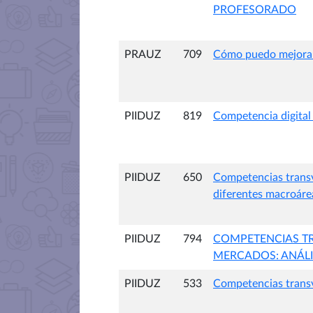
PROFESORADO
PRAUZ
709
Cómo puedo mejorar l
PIIDUZ
819
Competencia digital
PIIDUZ
650
Competencias transve
diferentes macroáre
PIIDUZ
794
COMPETENCIAS TR
MERCADOS: ANÁLI
PIIDUZ
533
Competencias transv