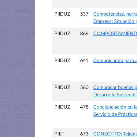
PIIDUZ
537
Competencias, herra
Empresa: Situación 
PIIDUZ
866
COMPORTAMIENTOS
PIIDUZ
641
Comunicando para ap
PIIDUZ
560
Comunicar buenas prá
Desarrollo Sostenib
PIIDUZ
478
Concienciación en la
Servicio de Práctica
PIET
673
CONECT-TO: Tejiend