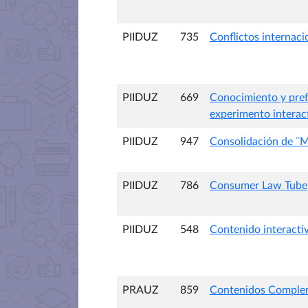
PIIDUZ
735
Conflictos internacio
PIIDUZ
669
Conocimiento y pref
experimento interac
PIIDUZ
947
Consolidación de ¨M
PIIDUZ
786
Consumer Law Tube
PIIDUZ
548
Contenido interacti
PRAUZ
859
Contenidos Compleme