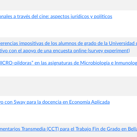
nales a través del cine: aspectos jurídicos y políticos
erencias impositivas de los alumnos de grado de la Universidad
tivo con el apoyo de una encuesta online (survey experiment)
ICRO-pildoras” en las asignaturas de Microbiología e Inmunolog
vo con Sway para la docencia en Economía Aplicada
ntarios Transmedia (CCT) para el Trabajo Fin de Grado en Bell