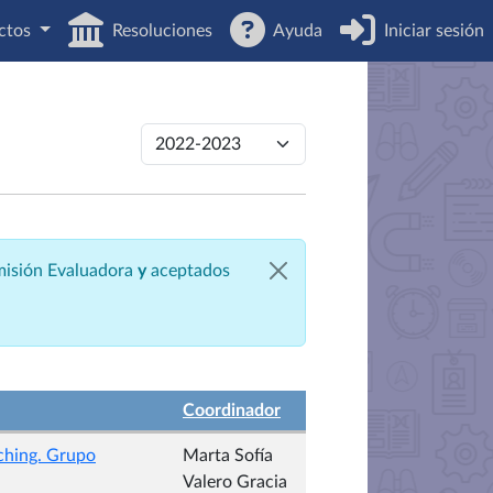
ctos
Resoluciones
Ayuda
Iniciar sesión
omisión Evaluadora
y
aceptados
Coordinador
aching. Grupo
Marta Sofía
Valero Gracia