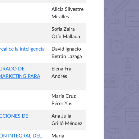
Alicia Silvestre
Miralles
Sofía Zaira
Otín Mallada
alice la inteligencia
David Ignacio
Betrán Lazaga
 GRADO DE
Elena Fraj
MARKETING PARA
Andrés
María Cruz
Pérez Yus
CCIONES DE
Ana Julia
Grilló Méndez
ÓN INTEGRAL DEL
María