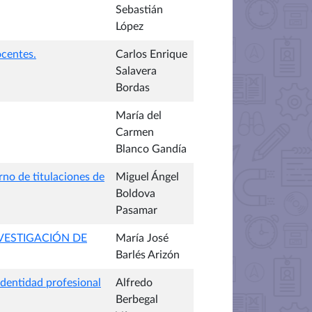
Sebastián
López
ocentes.
Carlos Enrique
Salavera
Bordas
María del
Carmen
Blanco Gandía
rno de titulaciones de
Miguel Ángel
Boldova
Pasamar
VESTIGACIÓN DE
María José
Barlés Arizón
dentidad profesional
Alfredo
Berbegal