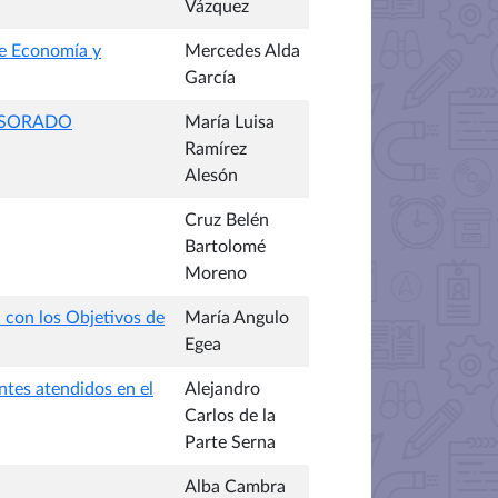
Vázquez
de Economía y
Mercedes Alda
García
ESORADO
María Luisa
Ramírez
Alesón
Cruz Belén
Bartolomé
Moreno
n con los Objetivos de
María Angulo
Egea
ntes atendidos en el
Alejandro
Carlos de la
Parte Serna
Alba Cambra