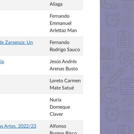
Aliaga
Fernando
Emmanuel
Arlettaz Man
 de Zaragoza: Un
Fernando
Rodrigo Sauco
ía
Jesús Andrés
Arenas Busto
Loreto Carmen
Mate Satué
Nuria
Domeque
Claver
as Artes. 2022/23
Alfonso
Burgos Risco