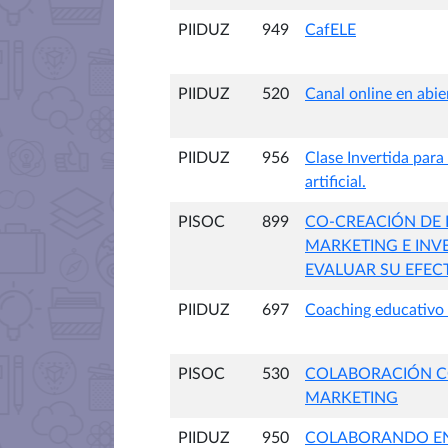
PIIDUZ
949
CafELE
PIIDUZ
520
Canal online en abie
PIIDUZ
956
Clase Invertida para
artificial.
PISOC
899
CO-CREACIÓN DE I
MARKETING E INV
EVALUAR SU EFEC
PIIDUZ
697
Coaching educativo 
PISOC
530
COLABORACIÓN CO
MARKETING
PIIDUZ
950
COLABORANDO ENT