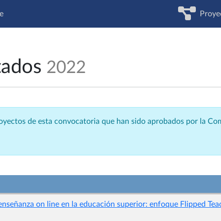
e
Proye
tados
2022
royectos de esta convocatoria que han sido aprobados por la C
enseñanza on line en la educación superior: enfoque Flipped Te