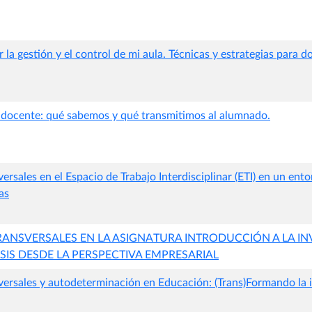
a gestión y el control de mi aula. Técnicas y estrategias para d
 docente: qué sabemos y qué transmitimos al alumnado.
rsales en el Espacio de Trabajo Interdisciplinar (ETI) en un ento
as
ANSVERSALES EN LA ASIGNATURA INTRODUCCIÓN A LA IN
SIS DESDE LA PERSPECTIVA EMPRESARIAL
ersales y autodeterminación en Educación: (Trans)Formando la i