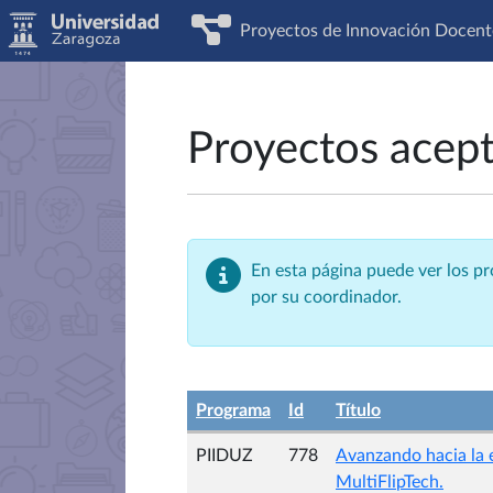
Proyectos de Innovación Docent
Proyectos acep
En esta página puede ver los p
por su coordinador.
Programa
Id
Título
PIIDUZ
778
Avanzando hacia la 
MultiFlipTech.