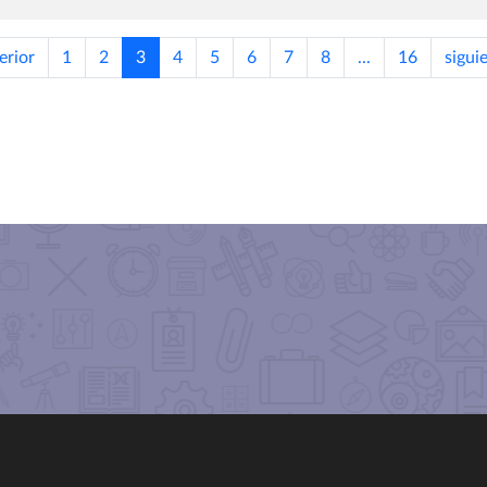
erior
1
2
3
4
5
6
7
8
...
16
sigui