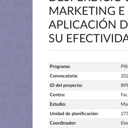
MARKETING E
APLICACIÓN 
SU EFECTIVID
Programa
:
PIS
Convocatoria
:
20
ID del proyecto
:
89
Centro
:
Fac
Estudio
:
Mar
Unidad de planificación
:
273
Coordinador
:
Ele