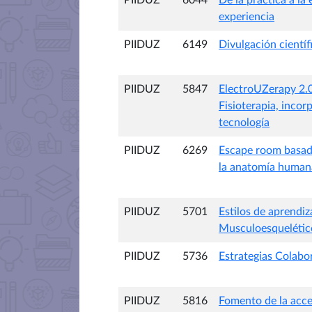
PIIDUZ
6044
De la práctica a la
experiencia
PIIDUZ
6149
Divulgación científ
PIIDUZ
5847
ElectroUZerapy 2.0
Fisioterapia, incor
tecnología
PIIDUZ
6269
Escape room basado
la anatomía human
PIIDUZ
5701
Estilos de aprendiz
Musculoesquelétic
PIIDUZ
5736
Estrategias Colabor
PIIDUZ
5816
Fomento de la acces