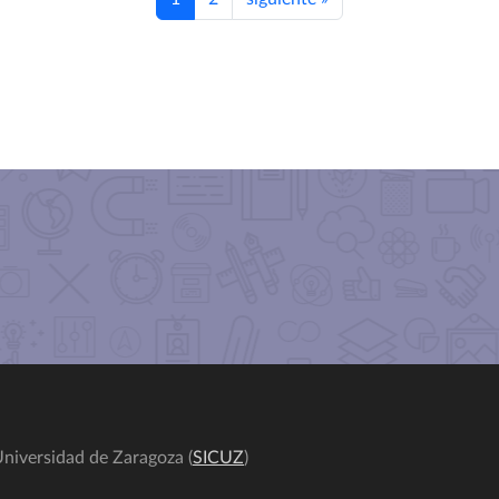
niversidad de Zaragoza (
SICUZ
)