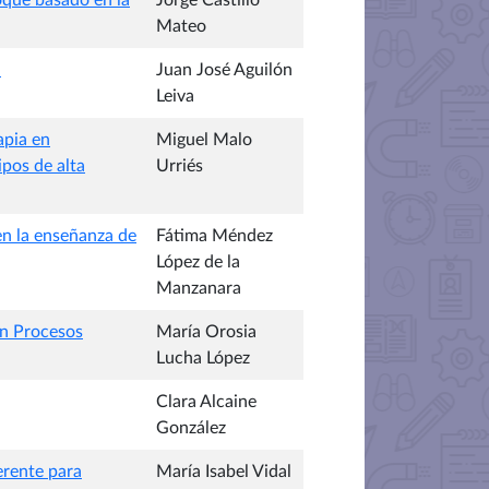
foque basado en la
Jorge Castillo
Mateo
a
Juan José Aguilón
Leiva
apia en
Miguel Malo
ipos de alta
Urriés
en la enseñanza de
Fátima Méndez
López de la
Manzanara
en Procesos
María Orosia
Lucha López
Clara Alcaine
González
erente para
María Isabel Vidal