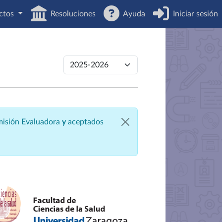
ctos
Resoluciones
Ayuda
Iniciar sesión
omisión Evaluadora
y
aceptados