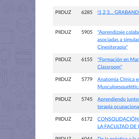
PIIDUZ
6285
!1,2,3… GRABAN
PIIDUZ
5905
"Aprendizaje colab
asociadas a simulac
Cinesiterapia"
PIIDUZ
6155
"Formación en Mane
Classroom"
PIIDUZ
5779
Anatomía Clínica e
Musculoesquelética
PIIDUZ
5745
Aprendiendo juntos:
terapia ocupaciona
PIIDUZ
6172
CONSOLIDACIÓN:
LA FACULTAD DE 