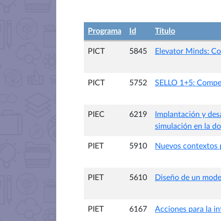
Programa
Id
Título
PICT
5845
Elevator Minds: Co
PICT
5752
SELLO 1+5: Compete
PIEC
6219
Implantación y desa
simulación en la do
PIET
5910
Nuevos contextos p
PIET
5610
Diseño de un model
PIET
6167
Acciones para la in