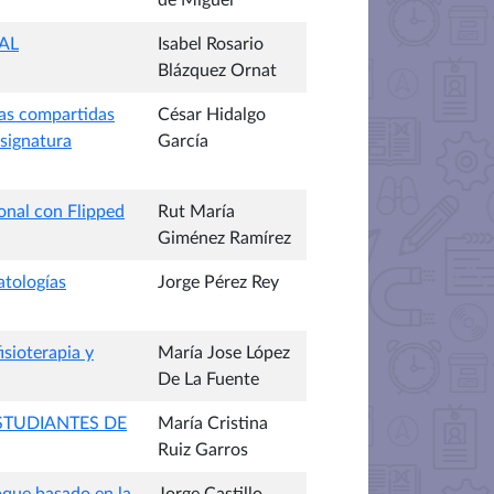
de Miguel
AL
Isabel Rosario
Blázquez Ornat
das compartidas
César Hidalgo
asignatura
García
onal con Flipped
Rut María
Giménez Ramírez
atologías
Jorge Pérez Rey
isioterapia y
María Jose López
De La Fuente
STUDIANTES DE
María Cristina
Ruiz Garros