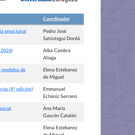
Coordinador
cia emocional
Pedro José
Satústegui Dordá
-2026)
Alba Cambra
Aliaga
de modelos de
Elena Estebanez
de Miguel
ias (4ª edición)
Emmanuel
Echániz Serrano
Social
Ana María
Gascón Catalán
Elena Estebanez