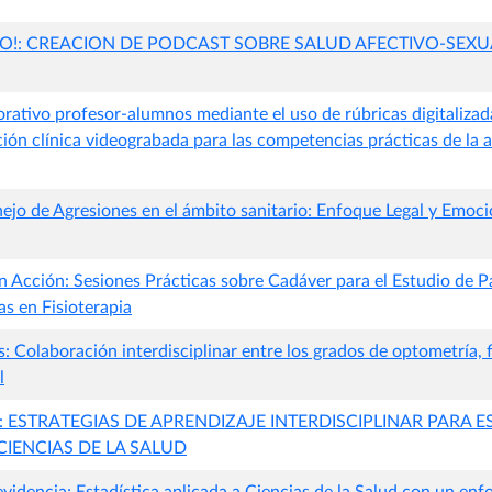
DO!: CREACION DE PODCAST SOBRE SALUD AFECTIVO-SEXU
orativo profesor-alumnos mediante el uso de rúbricas digitaliza
ión clínica videograbada para las competencias prácticas de la 
jo de Agresiones en el ámbito sanitario: Enfoque Legal y Emoci
n Acción: Sesiones Prácticas sobre Cadáver para el Estudio de P
s en Fisioterapia
 Colaboración interdisciplinar entre los grados de optometría, f
l
 ESTRATEGIAS DE APRENDIZAJE INTERDISCIPLINAR PARA E
CIENCIAS DE LA SALUD