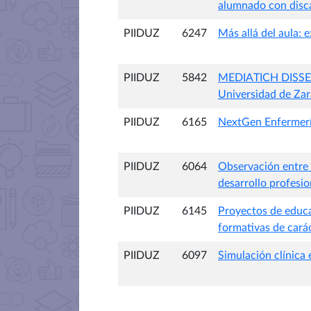
alumnado con disc
PIIDUZ
6247
Más allá del aula:
PIIDUZ
5842
MEDIATICH DISSEMI
Universidad de Za
PIIDUZ
6165
NextGen Enfermería:
PIIDUZ
6064
Observación entre i
desarrollo profesio
PIIDUZ
6145
Proyectos de educa
formativas de carác
PIIDUZ
6097
Simulación clínica