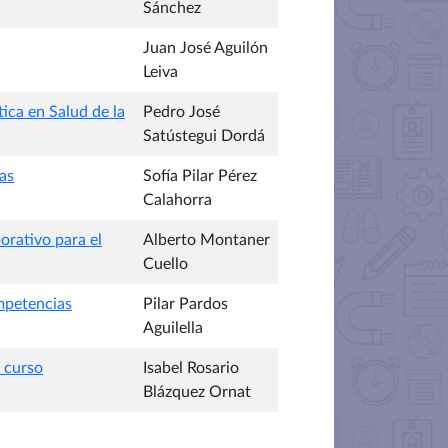
Sánchez
Juan José Aguilón
Leiva
ca en Salud de la
Pedro José
Satústegui Dordá
as
Sofía Pilar Pérez
Calahorra
orativo para el
Alberto Montaner
Cuello
ompetencias
Pilar Pardos
Aguilella
 curso
Isabel Rosario
Blázquez Ornat