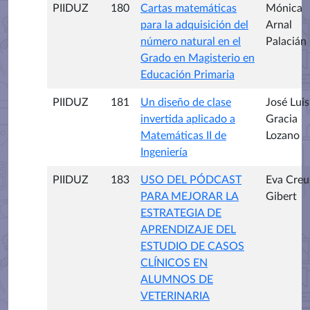
PIIDUZ
180
Cartas matemáticas
Mónica
para la adquisición del
Arnal
número natural en el
Palacián
Grado en Magisterio en
Educación Primaria
PIIDUZ
181
Un diseño de clase
José Luis
invertida aplicado a
Gracia
Matemáticas II de
Lozano
Ingeniería
PIIDUZ
183
USO DEL PÓDCAST
Eva Creu
PARA MEJORAR LA
Gibert
ESTRATEGIA DE
APRENDIZAJE DEL
ESTUDIO DE CASOS
CLÍNICOS EN
ALUMNOS DE
VETERINARIA