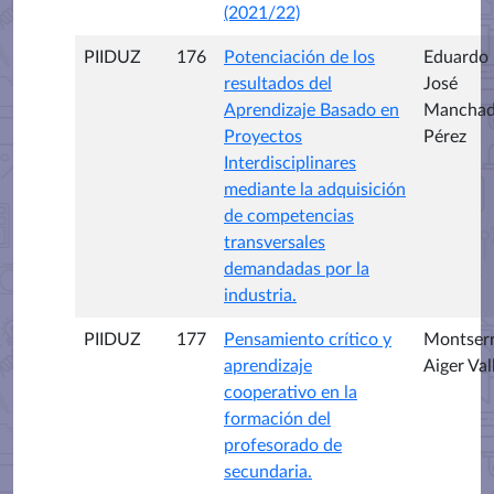
(2021/22)
PIIDUZ
176
Potenciación de los
Eduardo
resultados del
José
Aprendizaje Basado en
Mancha
Proyectos
Pérez
Interdisciplinares
mediante la adquisición
de competencias
transversales
demandadas por la
industria.
PIIDUZ
177
Pensamiento crítico y
Montserr
aprendizaje
Aiger Val
cooperativo en la
formación del
profesorado de
secundaria.