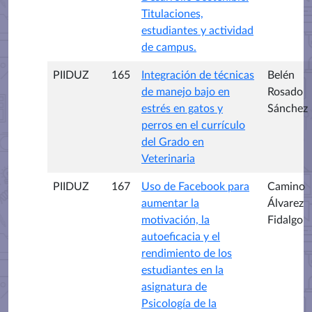
Titulaciones,
estudiantes y actividad
de campus.
PIIDUZ
165
Integración de técnicas
Belén
de manejo bajo en
Rosado
estrés en gatos y
Sánchez
perros en el currículo
del Grado en
Veterinaria
PIIDUZ
167
Uso de Facebook para
Camino
aumentar la
Álvarez
motivación, la
Fidalgo
autoeficacia y el
rendimiento de los
estudiantes en la
asignatura de
Psicología de la