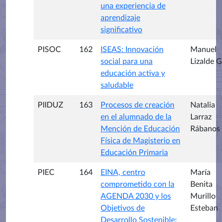
una experiencia de
aprendizaje
significativo
PISOC
162
ISEAS: Innovación
Manuel
social para una
Lizalde G
educación activa y
saludable
PIIDUZ
163
Procesos de creación
Natalia
en el alumnado de la
Larraz
Mención de Educación
Rábanos
Física de Magisterio en
Educación Primaria
PIEC
164
EINA, centro
María
comprometido con la
Benita
AGENDA 2030 y los
Murillo
Objetivos de
Esteban
Desarrollo Sostenible: