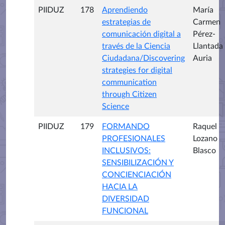
PIIDUZ
178
Aprendiendo
María
estrategias de
Carmen
comunicación digital a
Pérez-
través de la Ciencia
Llantada
Ciudadana/Discovering
Auria
strategies for digital
communication
through Citizen
Science
PIIDUZ
179
FORMANDO
Raquel
PROFESIONALES
Lozano
INCLUSIVOS:
Blasco
SENSIBILIZACIÓN Y
CONCIENCIACIÓN
HACIA LA
DIVERSIDAD
FUNCIONAL