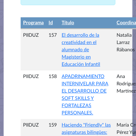
Programa
Id
Título
Coordin
PIIDUZ
157
El desarrollo de la
Natalia
creatividad en el
Larraz
alumnado de
Rábanos
Magisterio en
Educación Infantil
PIIDUZ
158
APADRINAMIENTO
Ana
INTERNIVELAR PARA
Rodrígue
EL DESARROLLO DE
Martínez
SOFT SKILLS Y
FORTALEZAS
PERSONALES.
PIIDUZ
159
Haciendo "Friendly" las
María Cr
asignaturas bilingües:
Pérez Yu