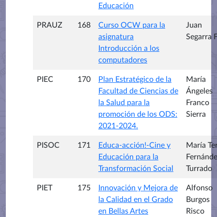
Educación
PRAUZ
168
Curso OCW para la
Juan
asignatura
Segarra F
Introducción a los
computadores
PIEC
170
Plan Estratégico de la
María
Facultad de Ciencias de
Ángeles
la Salud para la
Franco
promoción de los ODS:
Sierra
2021-2024.
PISOC
171
Educa-acción!-Cine y
María Te
Educación para la
Fernánde
Transformación Social
Turrado
PIET
175
Innovación y Mejora de
Alfonso
la Calidad en el Grado
Burgos
en Bellas Artes
Risco