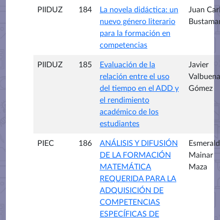
PIIDUZ
184
La novela didáctica: un
Juan Car
nuevo género literario
Bustama
para la formación en
competencias
PIIDUZ
185
Evaluación de la
Javier
relación entre el uso
Valbuen
del tiempo en el ADD y
Gómez
el rendimiento
académico de los
estudiantes
PIEC
186
ANÁLISIS Y DIFUSIÓN
Esmerald
DE LA FORMACIÓN
Mainar
MATEMÁTICA
Maza
REQUERIDA PARA LA
ADQUISICIÓN DE
COMPETENCIAS
ESPECÍFICAS DE