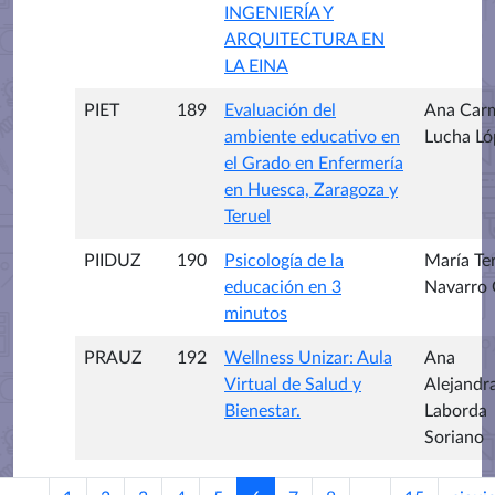
INGENIERÍA Y
ARQUITECTURA EN
LA EINA
PIET
189
Evaluación del
Ana Car
ambiente educativo en
Lucha Ló
el Grado en Enfermería
en Huesca, Zaragoza y
Teruel
PIIDUZ
190
Psicología de la
María Te
educación en 3
Navarro 
minutos
PRAUZ
192
Wellness Unizar: Aula
Ana
Virtual de Salud y
Alejandr
Bienestar.
Laborda
Soriano