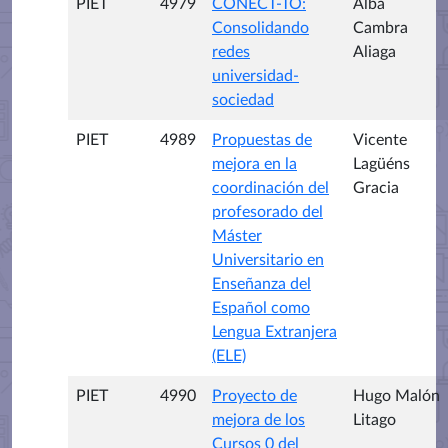
PIET
4979
CONECT-TO:
Alba
Consolidando
Cambra
redes
Aliaga
universidad-
sociedad
PIET
4989
Propuestas de
Vicente
mejora en la
Lagüéns
coordinación del
Gracia
profesorado del
Máster
Universitario en
Enseñanza del
Español como
Lengua Extranjera
(ELE)
PIET
4990
Proyecto de
Hugo Malón
mejora de los
Litago
Cursos 0 del