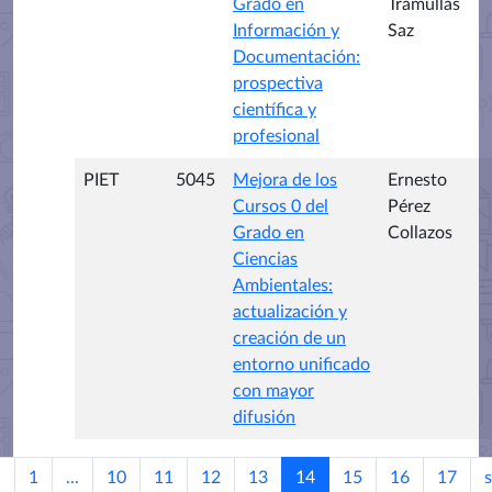
Grado en
Tramullas
Información y
Saz
Documentación:
prospectiva
científica y
profesional
PIET
5045
Mejora de los
Ernesto
Cursos 0 del
Pérez
Grado en
Collazos
Ciencias
Ambientales:
actualización y
creación de un
entorno unificado
con mayor
difusión
1
...
10
11
12
13
14
15
16
17
s