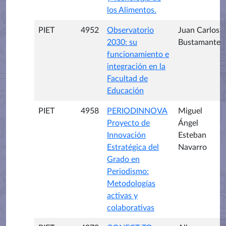
los Alimentos.
PIET
4952
Observatorio
Juan Carlos
2030: su
Bustamante
funcionamiento e
integración en la
Facultad de
Educación
PIET
4958
PERIODINNOVA
Miguel
Proyecto de
Ángel
Innovación
Esteban
Estratégica del
Navarro
Grado en
Periodismo:
Metodologías
activas y
colaborativas