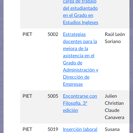
carga de trabajo
del estudiantado
en el Grado en
Estudios Ingleses
PIET
5002
Estrategias
Raúl León
docentes para la
Soriano
mejora de la
asistencia en el
Grado de
Administración y
Dirección de
Empresas
PIET
5005
Encontrarse con
Julien
Filosofía. 3ª
Christian
edición
Claude
Canavera
PIET
5019
Inserción laboral
Susana