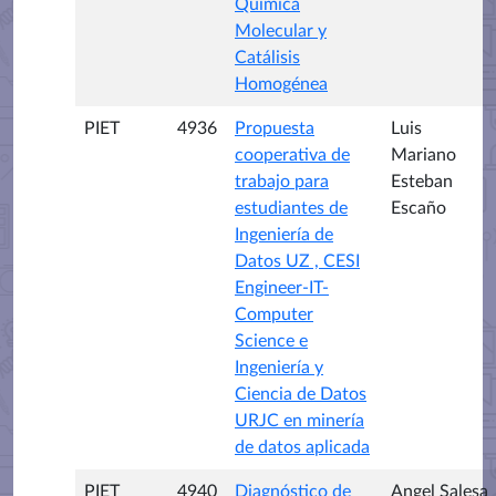
Química
Molecular y
Catálisis
Homogénea
PIET
4936
Propuesta
Luis
cooperativa de
Mariano
trabajo para
Esteban
estudiantes de
Escaño
Ingeniería de
Datos UZ , CESI
Engineer-IT-
Computer
Science e
Ingeniería y
Ciencia de Datos
URJC en minería
de datos aplicada
PIET
4940
Diagnóstico de
Angel Salesa