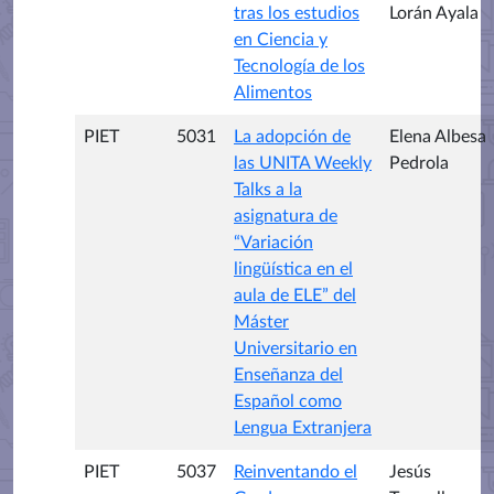
tras los estudios
Lorán Ayala
en Ciencia y
Tecnología de los
Alimentos
PIET
5031
La adopción de
Elena Albesa
las UNITA Weekly
Pedrola
Talks a la
asignatura de
“Variación
lingüística en el
aula de ELE” del
Máster
Universitario en
Enseñanza del
Español como
Lengua Extranjera
PIET
5037
Reinventando el
Jesús