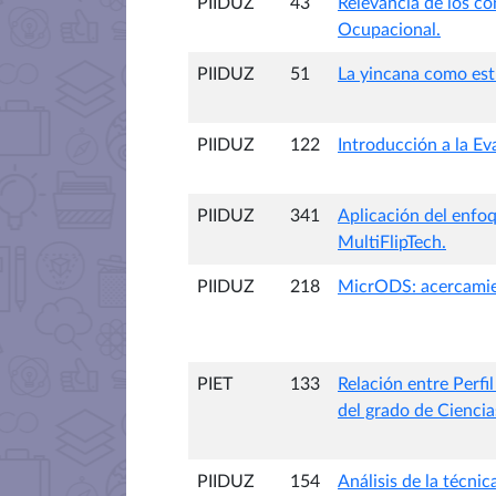
PIIDUZ
43
Relevancia de los co
Ocupacional.
PIIDUZ
51
La yincana como estr
PIIDUZ
122
Introducción a la Ev
PIIDUZ
341
Aplicación del enfo
MultiFlipTech.
PIIDUZ
218
MicrODS: acercamient
PIET
133
Relación entre Perfi
del grado de Ciencia
PIIDUZ
154
Análisis de la técni