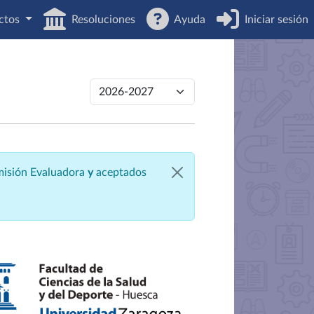
ctos
Resoluciones
Ayuda
Iniciar sesión
omisión Evaluadora
y
aceptados