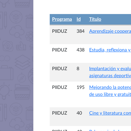
Programa
Id
Título
PIIDUZ
384
Aprendizaje cooperat
PIIDUZ
438
Estudia, reflexiona 
PIIDUZ
8
Implantación y evalu
asignaturas deportiv
PIIDUZ
195
Mejorando la potenc
de uso libre y gratui
PIIDUZ
40
Cine y literatura co