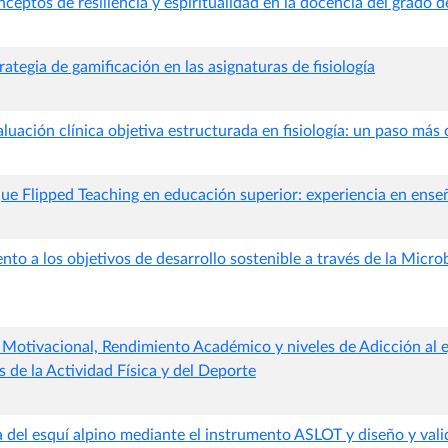
nceptos de resiliencia y espiritualidad en la docencia del grado d
ategia de gamificación en las asignaturas de fisiología
aluación clínica objetiva estructurada en fisiología: un paso más 
que Flipped Teaching en educación superior: experiencia en ense
o a los objetivos de desarrollo sostenible a través de la Micro
l Motivacional, Rendimiento Académico y niveles de Adicción al 
s de la Actividad Física y del Deporte
ca del esquí alpino mediante el instrumento ASLOT y diseño y val