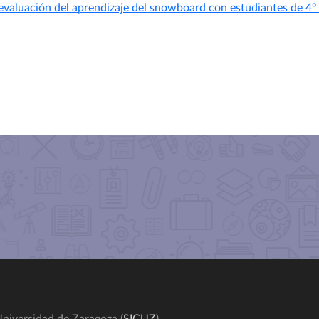
 evaluación del aprendizaje del snowboard con estudiantes de 4º