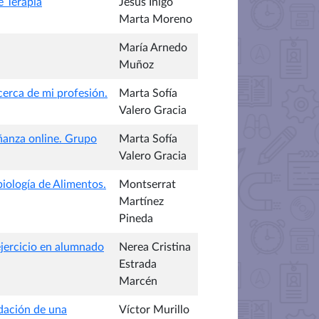
e Terapia
Jesús Íñigo
Marta Moreno
María Arnedo
Muñoz
cerca de mi profesión.
Marta Sofía
Valero Gracia
ñanza online. Grupo
Marta Sofía
Valero Gracia
biología de Alimentos.
Montserrat
Martínez
Pineda
ejercicio en alumnado
Nerea Cristina
Estrada
Marcén
idación de una
Víctor Murillo