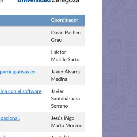
Coordinador
David Pacheu
Grau
Héctor
Morillo Sarto
participativas en
Javier Álvarez
Medina
ina con el software
Javier
Santabárbara
Serrano
upacional.
Jesús Íñigo
Marta Moreno