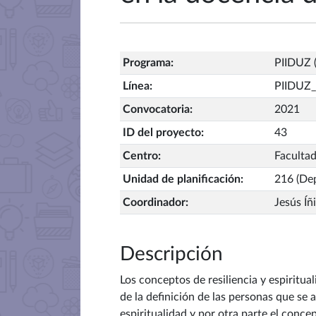
Programa
:
PIIDUZ (
Línea
:
PIIDUZ
Convocatoria
:
2021
ID del proyecto
:
43
Centro
:
Facultad
Unidad de planificación
:
216 (Dep
Coordinador
:
Jesús Í
Descripción
Los conceptos de resiliencia y espiritu
de la definición de las personas que se 
espiritualidad y por otra parte
el concep