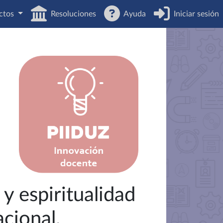
ctos
Resoluciones
Ayuda
Iniciar sesión
 y espiritualidad
cional.