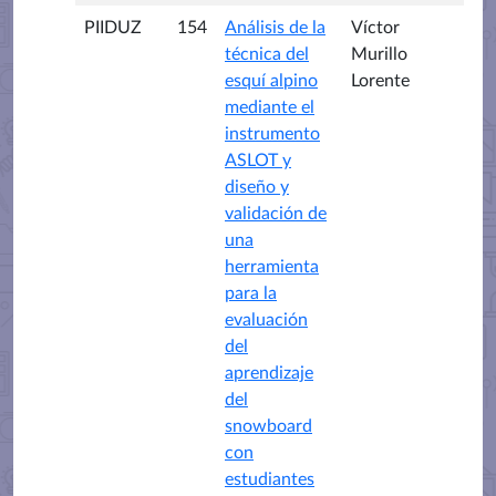
PIIDUZ
154
Análisis de la
Víctor
técnica del
Murillo
esquí alpino
Lorente
mediante el
instrumento
ASLOT y
diseño y
validación de
una
herramienta
para la
evaluación
del
aprendizaje
del
snowboard
con
estudiantes