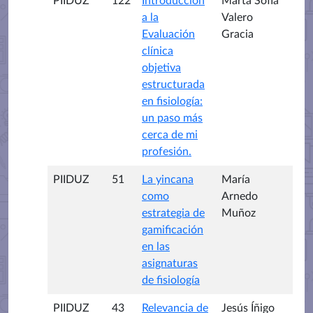
PIIDUZ
122
Introducción
Marta Sofía
a la
Valero
Evaluación
Gracia
clínica
objetiva
estructurada
en fisiología:
un paso más
cerca de mi
profesión.
PIIDUZ
51
La yincana
María
como
Arnedo
estrategia de
Muñoz
gamificación
en las
asignaturas
de fisiología
PIIDUZ
43
Relevancia de
Jesús Íñigo