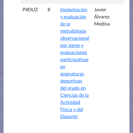
PIIDUZ
8
Implantación
Javier
y evaluación
Álvarez
de la
Medina
metodología
observacional
por pares y
evaluaciones
participativas
en
asignaturas
deportivas
del grado en
Ciencias de la
Actividad
Física y del
Deporte