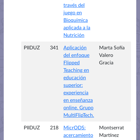
través del
juego en
Bioquímica
aplicada a la
Nutrición
PIIDUZ
341
Aplicación
Marta Sofía
del enfoque
Valero
Flipped
Gracia
Teaching en
educación
superior:
experiencia
en enseñanza
online. Grupo
MultiFlipTech.
PIIDUZ
218
MicrODS:
Montserrat
acercamiento
Martínez