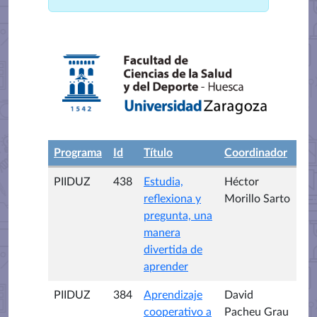
Programa
Id
Título
Coordinador
PIIDUZ
438
Estudia,
Héctor
reflexiona y
Morillo Sarto
pregunta, una
manera
divertida de
aprender
PIIDUZ
384
Aprendizaje
David
cooperativo a
Pacheu Grau