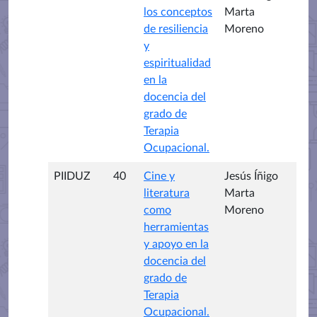
los conceptos
Marta
de resiliencia
Moreno
y
espiritualidad
en la
docencia del
grado de
Terapia
Ocupacional.
PIIDUZ
40
Cine y
Jesús Íñigo
literatura
Marta
como
Moreno
herramientas
y apoyo en la
docencia del
grado de
Terapia
Ocupacional.