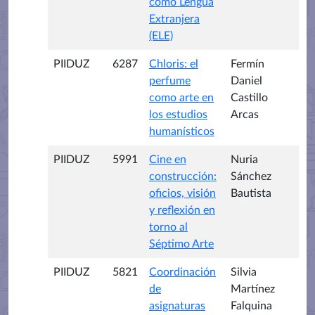
como Lengua
Extranjera
(ELE)
PIIDUZ
6287
Chloris: el
Fermín
perfume
Daniel
como arte en
Castillo
los estudios
Arcas
humanísticos
PIIDUZ
5991
Cine en
Nuria
construcción:
Sánchez
oficios, visión
Bautista
y reflexión en
torno al
Séptimo Arte
PIIDUZ
5821
Coordinación
Silvia
de
Martínez
asignaturas
Falquina