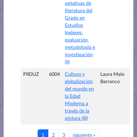
optativas de
literatura del
Grado en
Estudios
Ingleses:
evaluación,
metodología e
investigación
(II)
PIIDUZ
6004
Cultura y
Laura Malo
globalización
Barranco
del mundo en
la Edad
Moderna a
través de la
pintura (III)
1
2
3
siguiente
»