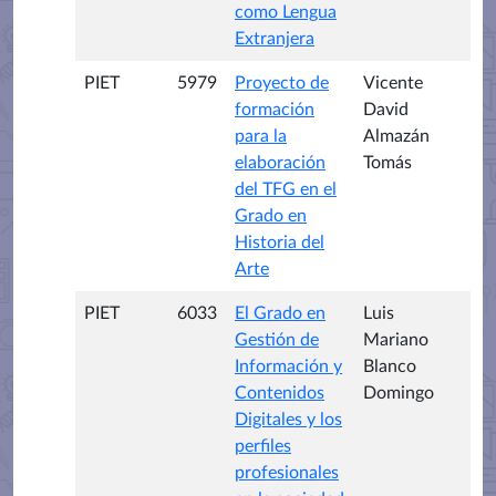
como Lengua
Extranjera
PIET
5979
Proyecto de
Vicente
formación
David
para la
Almazán
elaboración
Tomás
del TFG en el
Grado en
Historia del
Arte
PIET
6033
El Grado en
Luis
Gestión de
Mariano
Información y
Blanco
Contenidos
Domingo
Digitales y los
perfiles
profesionales