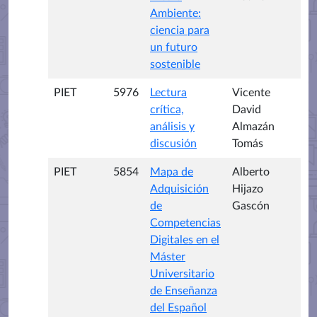
Ambiente:
ciencia para
un futuro
sostenible
PIET
5976
Lectura
Vicente
crítica,
David
análisis y
Almazán
discusión
Tomás
PIET
5854
Mapa de
Alberto
Adquisición
Hijazo
de
Gascón
Competencias
Digitales en el
Máster
Universitario
de Enseñanza
del Español