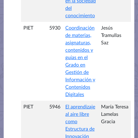
en la sociedad
del
conocimiento
PIET
5930
Coordinación
Jesús
de materias,
Tramullas
asignaturas,
Saz
contenidos y
guías en el
Grado en
Gestión de
Información y
Contenidos
Digitales
PIET
5946
El aprendizaje
María Teresa
al aire libre
Lamelas
como
Gracia
Estructura de
Innovación