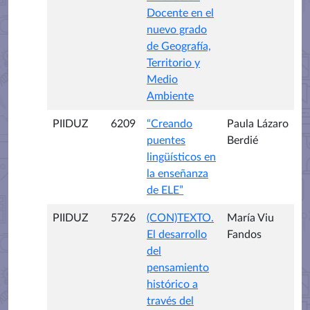
Docente en el
nuevo grado
de Geografía,
Territorio y
Medio
Ambiente
PIIDUZ
6209
“Creando
Paula Lázaro
puentes
Berdié
lingüísticos en
la enseñanza
de ELE”
PIIDUZ
5726
(CON)TEXTO.
María Viu
El desarrollo
Fandos
del
pensamiento
histórico a
través del