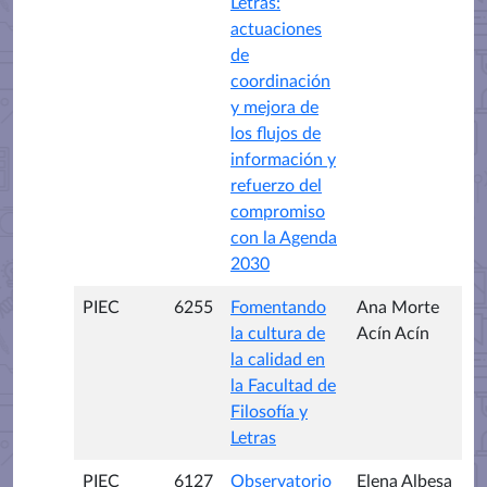
Letras:
actuaciones
de
coordinación
y mejora de
los flujos de
información y
refuerzo del
compromiso
con la Agenda
2030
PIEC
6255
Fomentando
Ana Morte
la cultura de
Acín Acín
la calidad en
la Facultad de
Filosofía y
Letras
PIEC
6127
Observatorio
Elena Albesa