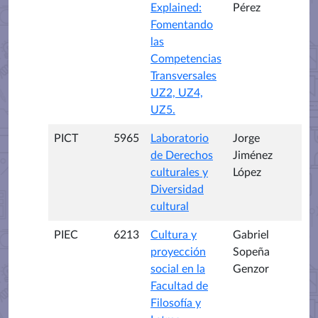
Explained:
Pérez
Fomentando
las
Competencias
Transversales
UZ2, UZ4,
UZ5.
PICT
5965
Laboratorio
Jorge
de Derechos
Jiménez
culturales y
López
Diversidad
cultural
PIEC
6213
Cultura y
Gabriel
proyección
Sopeña
social en la
Genzor
Facultad de
Filosofía y