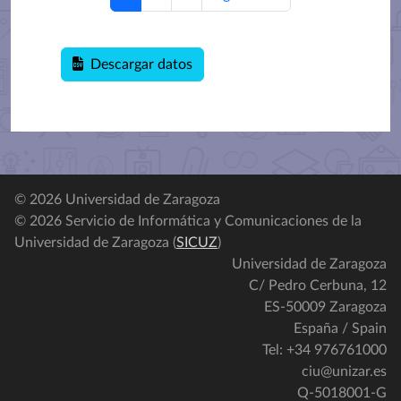
Descargar datos
© 2026 Universidad de Zaragoza
© 2026 Servicio de Informática y Comunicaciones de la
Universidad de Zaragoza (
SICUZ
)
Universidad de Zaragoza
C/ Pedro Cerbuna, 12
ES-50009 Zaragoza
España / Spain
Tel: +34 976761000
ciu@unizar.es
Q-5018001-G