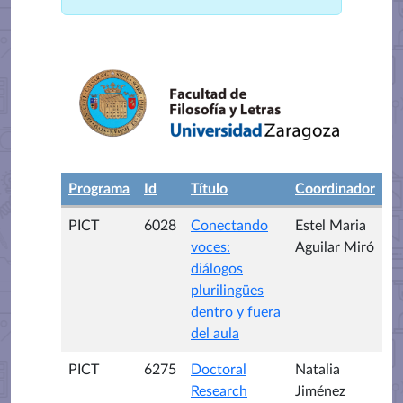
Programa
Id
Título
Coordinador
PICT
6028
Conectando
Estel Maria
voces:
Aguilar Miró
diálogos
plurilingües
dentro y fuera
del aula
PICT
6275
Doctoral
Natalia
Research
Jiménez