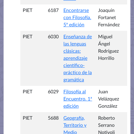
PIET
6187
Encontrarse
Joaquín
con Filosofía.
Fortanet
5ª edición
Fernández
PIET
6030
Enseñanza de
Miguel
las lenguas
Ángel
clásicas:
Rodríguez
aprendizaje
Horrillo
científico-
práctico de la
gramática
PIET
6029
Filosofía al
Juan
Encuentro. 1ª
Velázquez
edición
González
PIET
5688
Geografía,
Roberto
Territorio y
Serrano
Medio
Notivoli