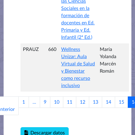
las Ciencias
Sociales en la
formación de
docentes en Ed.
Primaria y Ed.
Infantil (2ª Ed.)
PRAUZ
660
Wellness
María
Unizar: Aula
Yolanda
Virtual de Salud
Marcén
y Bienestar
Román
como recurso
inclusivo
1
...
9
10
11
12
13
14
15
1
nterior
Descargar datos