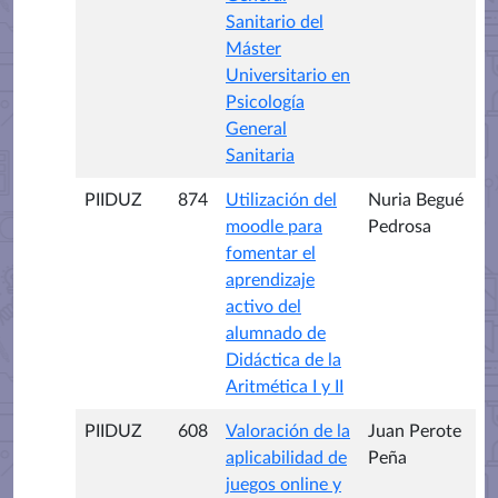
Sanitario del
Máster
Universitario en
Psicología
General
Sanitaria
PIIDUZ
874
Utilización del
Nuria Begué
moodle para
Pedrosa
fomentar el
aprendizaje
activo del
alumnado de
Didáctica de la
Aritmética I y II
PIIDUZ
608
Valoración de la
Juan Perote
aplicabilidad de
Peña
juegos online y