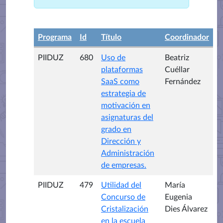
Programa
Id
Título
Coordinador
PIIDUZ
680
Uso de
Beatriz
plataformas
Cuéllar
SaaS como
Fernández
estrategia de
motivación en
asignaturas del
grado en
Dirección y
Administración
de empresas.
PIIDUZ
479
Utilidad del
María
Concurso de
Eugenia
Cristalización
Dies Álvarez
en la escuela