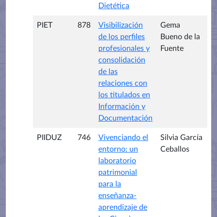
Dietética
PIET
878
Visibilización
Gema
de los perfiles
Bueno de la
profesionales y
Fuente
consolidación
de las
relaciones con
los titulados en
Información y
Documentación
PIIDUZ
746
Vivenciando el
Silvia García
entorno: un
Ceballos
laboratorio
patrimonial
para la
enseñanza-
aprendizaje de