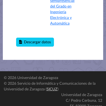
semipresencial
del Grado en
Ingeniería
Electrónica y
Automática
Descargar datos
© 2026 Universidad de Zaragoza
© 2026 Servicio de Informática y Comunicaciones de la
Universidad de Zaragoza (
SICUZ
)
Universidad de Zaragoza
C/ Pedro Cerbuna, 12