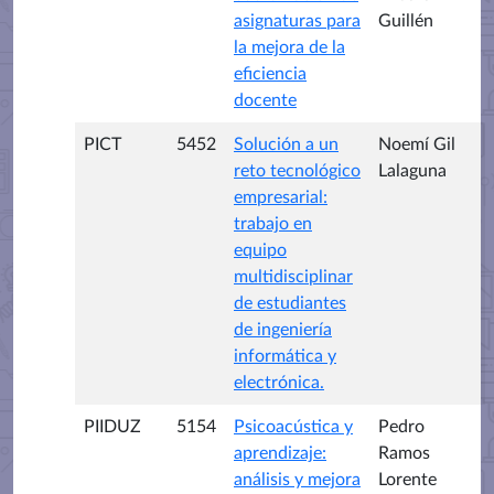
asignaturas para
Guillén
la mejora de la
eficiencia
docente
PICT
5452
Solución a un
Noemí Gil
reto tecnológico
Lalaguna
empresarial:
trabajo en
equipo
multidisciplinar
de estudiantes
de ingeniería
informática y
electrónica.
PIIDUZ
5154
Psicoacústica y
Pedro
aprendizaje:
Ramos
análisis y mejora
Lorente