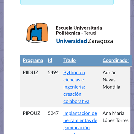
Programa
Id
Título
Coordinador
PIIDUZ
5494
Python en
Adrián
ciencias e
Navas
ingeniería:
Montilla
creación
colaborativa
PIPOUZ
5247
Implantación de
Ana María
herramientas de
López Torres
gamificación