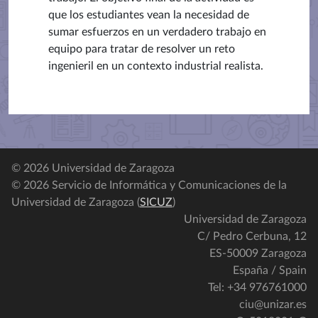
que los estudiantes vean la necesidad de
sumar esfuerzos en un verdadero trabajo en
equipo para tratar de resolver un reto
ingenieril en un contexto industrial realista.
© 2026 Universidad de Zaragoza
© 2026 Servicio de Informática y Comunicaciones de la
Universidad de Zaragoza (
SICUZ
)
Universidad de Zaragoza
C/ Pedro Cerbuna, 12
ES-50009 Zaragoza
España / Spain
Tel: +34 976761000
ciu@unizar.es