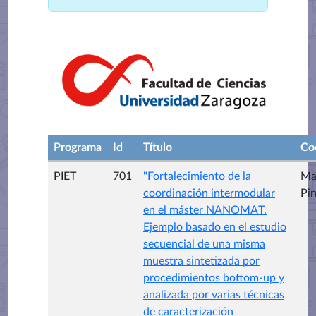
Programa
Id
Título
Co
PIET
701
"Fortalecimiento de la
Mar
coordinación intermodular
Pin
en el máster NANOMAT.
Ejemplo basado en el estudio
secuencial de una misma
muestra sintetizada por
procedimientos bottom-up y
analizada por varias técnicas
de caracterización