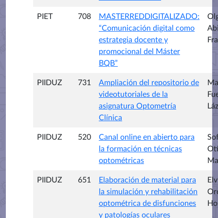
PIET
708
MASTERREDDIGITALIZADO:
Ol
“Comunicación digital como
Ab
estrategia docente y
Fr
promocional del Máster
BQB”
PIIDUZ
731
Ampliación del repositorio de
Mar
videotutoriales de la
Fu
asignatura Optometría
Lá
Clínica
PIIDUZ
520
Canal online en abierto para
Sof
la formación en técnicas
Ot
optométricas
Ma
PIIDUZ
651
Elaboración de material para
Elv
la simulación y rehabilitación
Or
optométrica de disfunciones
Ho
y patologías oculares