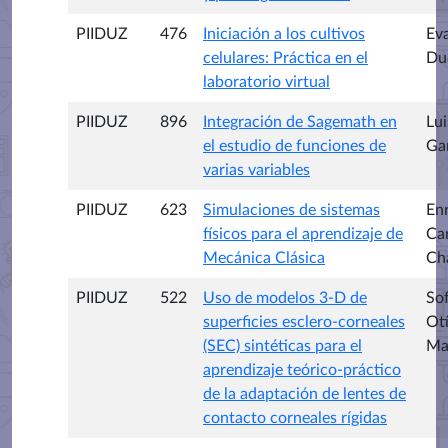
PIIDUZ
476
Iniciación a los cultivos
Eva
celulares: Práctica en el
Du
laboratorio virtual
PIIDUZ
896
Integración de Sagemath en
Lui
el estudio de funciones de
Gar
varias variables
PIIDUZ
623
Simulaciones de sistemas
En
físicos para el aprendizaje de
Ca
Mecánica Clásica
Ch
PIIDUZ
522
Uso de modelos 3-D de
Sof
superficies esclero-corneales
Ot
(SEC) sintéticas para el
Ma
aprendizaje teórico-práctico
de la adaptación de lentes de
contacto corneales rígidas