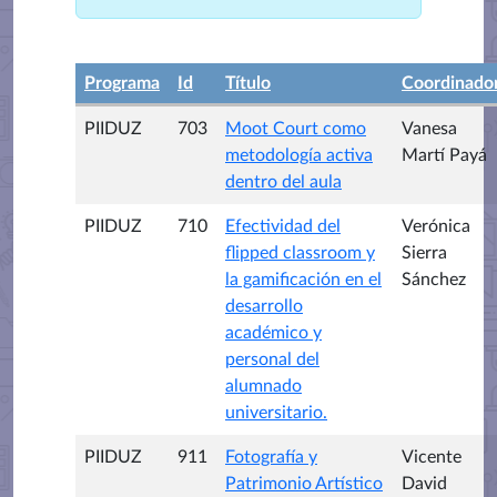
Programa
Id
Título
Coordinado
PIIDUZ
703
Moot Court como
Vanesa
metodología activa
Martí Payá
dentro del aula
PIIDUZ
710
Efectividad del
Verónica
flipped classroom y
Sierra
la gamificación en el
Sánchez
desarrollo
académico y
personal del
alumnado
universitario.
PIIDUZ
911
Fotografía y
Vicente
Patrimonio Artístico
David