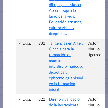
dibujo y del Máster
Aprendizaje a lo
largo de la vida.
Educación artística,
cultura visual y
deepfakes.
PIIDUZ
932
Tangencias en Arte y
Víctor
Ciencia para la
Murillo
formación de
Ligorred
maestros:
interdisciplinariedad
didáctica y
epistemología visual
en la formación
inicial
PIIDUZ
822
Diseño y validación
Víctor
de la herramienta
Murillo