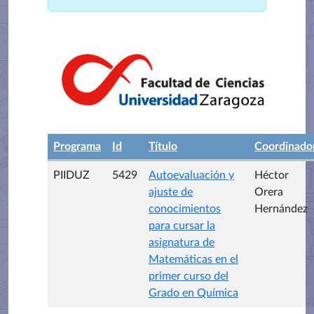
Programa
Id
Título
Coordinado
PIIDUZ
5429
Autoevaluación y
Héctor
ajuste de
Orera
conocimientos
Hernández
para cursar la
asignatura de
Matemáticas en el
primer curso del
Grado en Química