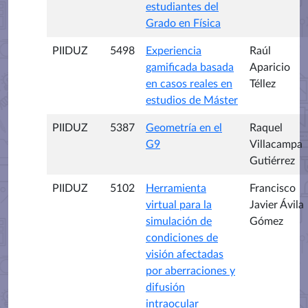
estudiantes del
Grado en Física
PIIDUZ
5498
Experiencia
Raúl
gamificada basada
Aparicio
en casos reales en
Téllez
estudios de Máster
PIIDUZ
5387
Geometría en el
Raquel
G9
Villacampa
Gutiérrez
PIIDUZ
5102
Herramienta
Francisco
virtual para la
Javier Ávila
simulación de
Gómez
condiciones de
visión afectadas
por aberraciones y
difusión
intraocular