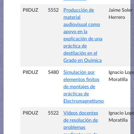
PIIDUZ
5552
Producción de
Jaime Soler
material
Herrero
audiovisual como
apoyo en la
explicación de una
práctica de
destilación en el
Grado en Química
PIIDUZ
5480
Simulación por
Ignacio Lop
elementos finitos
Moratilla
de montajes de
prácticas de
Electromagnetismo
PIIDUZ
5522
Vídeos docentes
Ignacio Lop
de resolución de
Moratilla
problemas