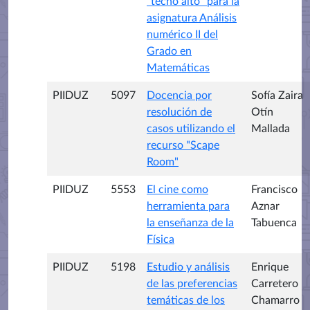
"techo alto" para la
asignatura Análisis
numérico II del
Grado en
Matemáticas
PIIDUZ
5097
Docencia por
Sofía Zaira
resolución de
Otín
casos utilizando el
Mallada
recurso "Scape
Room"
PIIDUZ
5553
El cine como
Francisco
herramienta para
Aznar
la enseñanza de la
Tabuenca
Física
PIIDUZ
5198
Estudio y análisis
Enrique
de las preferencias
Carretero
temáticas de los
Chamarro