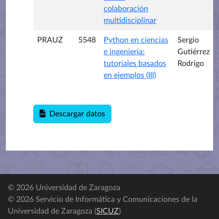
colaboración
multidisciplinar
PRAUZ
5548
Python en ciencias
Sergio
e ingeniería:
Gutiérrez
tutoriales basados
Rodrigo
en ejemplos (III)
Descargar datos
© 2026 Universidad de Zaragoza
© 2026 Servicio de Informática y Comunicaciones de la
Universidad de Zaragoza (
SICUZ
)