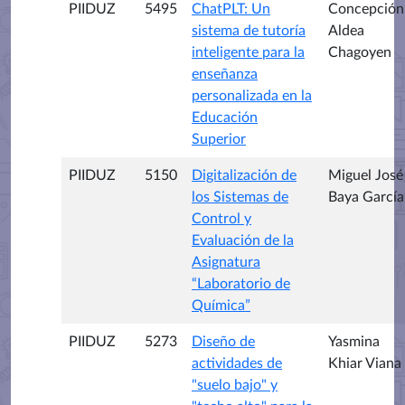
PIIDUZ
5495
ChatPLT: Un
Concepción
sistema de tutoría
Aldea
inteligente para la
Chagoyen
enseñanza
personalizada en la
Educación
Superior
PIIDUZ
5150
Digitalización de
Miguel José
los Sistemas de
Baya García
Control y
Evaluación de la
Asignatura
“Laboratorio de
Química”
PIIDUZ
5273
Diseño de
Yasmina
actividades de
Khiar Viana
"suelo bajo" y