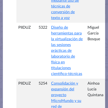
mediante uso de
técnicas de
conversión de
texto a voz
PIIDUZ
5322
Diseño de
Miguel
herramientas para
García
la virtualización de
Bosque
las sesiones
prácticas de
laboratorio de
física en
titulaciones
científico-técnicas
PIIDUZ
5254
Consolidación y
Ainhoa
expansión del
Lucía
proyecto
Quintana
MicroMundo y su
red de