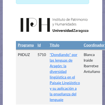
Programa
Id
Título
Coordinador
PIIDUZ
5710
"Dondiando" por
Blanca
las lenguas de
Iraide
Aragón: la
Ibarretxe
diversidad
Antuñano
lingüística en el
Paisaje Lingüístico
y su aplicación a
la enseñanza del
lenguaje