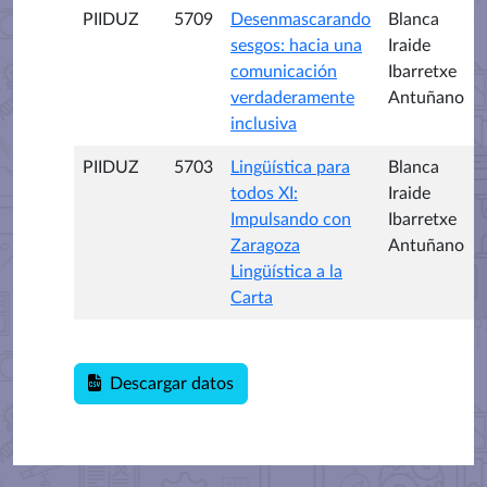
PIIDUZ
5709
Desenmascarando
Blanca
sesgos: hacia una
Iraide
comunicación
Ibarretxe
verdaderamente
Antuñano
inclusiva
PIIDUZ
5703
Lingüística para
Blanca
todos XI:
Iraide
Impulsando con
Ibarretxe
Zaragoza
Antuñano
Lingüística a la
Carta
Descargar datos