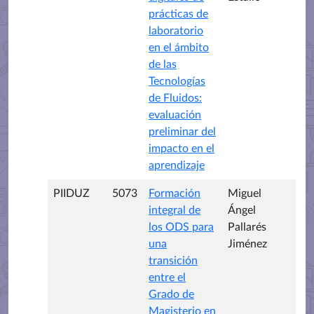
prácticas de
laboratorio
en el ámbito
de las
Tecnologías
de Fluidos:
evaluación
preliminar del
impacto en el
aprendizaje
PIIDUZ
5073
Formación
Miguel
integral de
Ángel
los ODS para
Pallarés
una
Jiménez
transición
entre el
Grado de
Magisterio en