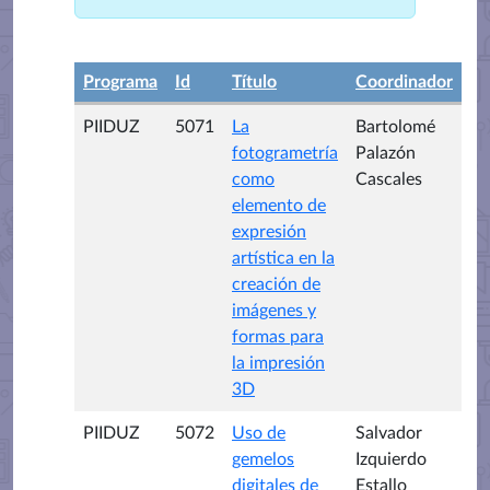
Programa
Id
Título
Coordinador
PIIDUZ
5071
La
Bartolomé
fotogrametría
Palazón
como
Cascales
elemento de
expresión
artística en la
creación de
imágenes y
formas para
la impresión
3D
PIIDUZ
5072
Uso de
Salvador
gemelos
Izquierdo
digitales de
Estallo