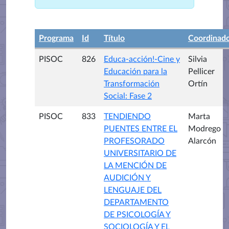
Programa
Id
Título
Coordinad
PISOC
826
Educa-acción!-Cine y
Silvia
Educación para la
Pellicer
Transformación
Ortín
Social: Fase 2
PISOC
833
TENDIENDO
Marta
PUENTES ENTRE EL
Modrego
PROFESORADO
Alarcón
UNIVERSITARIO DE
LA MENCIÓN DE
AUDICIÓN Y
LENGUAJE DEL
DEPARTAMENTO
DE PSICOLOGÍA Y
SOCIOLOGÍA Y EL