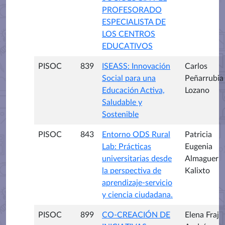
PROFESORADO
ESPECIALISTA DE
LOS CENTROS
EDUCATIVOS
PISOC
839
ISEASS: Innovación
Carlos
Social para una
Peñarrubia
Educación Activa,
Lozano
Saludable y
Sostenible
PISOC
843
Entorno ODS Rural
Patricia
Lab: Prácticas
Eugenia
universitarias desde
Almaguer
la perspectiva de
Kalixto
aprendizaje-servicio
y ciencia ciudadana.
PISOC
899
CO-CREACIÓN DE
Elena Fraj