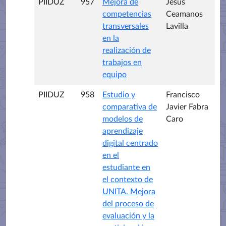
PIIDUZ
957
Mejora de
Jesús
competencias
Ceamanos
transversales
Lavilla
en la
realización de
trabajos en
equipo
PIIDUZ
958
Estudio y
Francisco
comparativa de
Javier Fabra
modelos de
Caro
aprendizaje
digital centrado
en el
estudiante en
el contexto de
UNITA. Mejora
del proceso de
evaluación y la