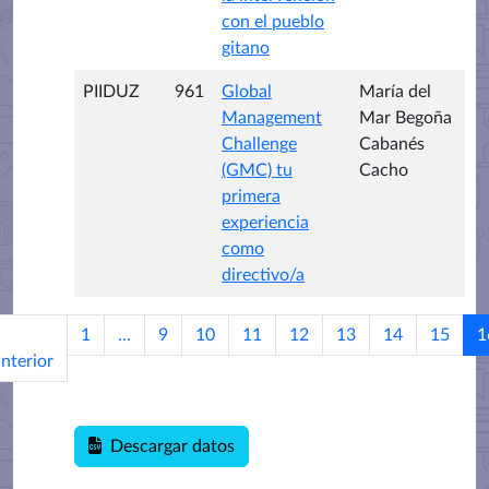
con el pueblo
gitano
PIIDUZ
961
Global
María del
Management
Mar Begoña
Challenge
Cabanés
(GMC) tu
Cacho
primera
experiencia
como
directivo/a
1
...
9
10
11
12
13
14
15
1
nterior
Descargar datos