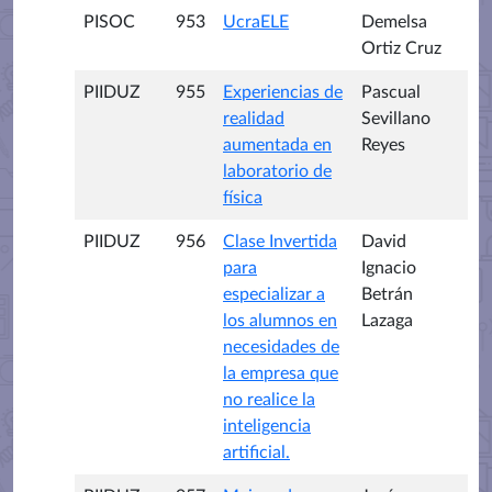
PISOC
953
UcraELE
Demelsa
Ortiz Cruz
PIIDUZ
955
Experiencias de
Pascual
realidad
Sevillano
aumentada en
Reyes
laboratorio de
física
PIIDUZ
956
Clase Invertida
David
para
Ignacio
especializar a
Betrán
los alumnos en
Lazaga
necesidades de
la empresa que
no realice la
inteligencia
artificial.