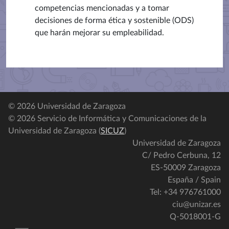
competencias mencionadas y a tomar
decisiones de forma ética y sostenible (ODS)
que harán mejorar su empleabilidad.
© 2026 Universidad de Zaragoza
© 2026 Servicio de Informática y Comunicaciones de la
Universidad de Zaragoza (
SICUZ
)
Universidad de Zaragoza
C/ Pedro Cerbuna, 12
ES-50009 Zaragoza
España / Spain
Tel: +34 976761000
ciu@unizar.es
Q-5018001-G