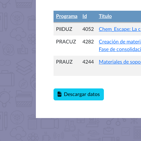
Programa
Id
Título
PIIDUZ
4052
Chem_Escape: La cl
PRACUZ
4282
Creación de materia
Fase de consolidac
PRAUZ
4244
Materiales de sopo
Descargar datos