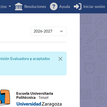
ctos
Resoluciones
Ayuda
Iniciar sesión
omisión Evaluadora
y
aceptados