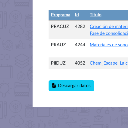
Programa
Id
Título
PRACUZ
4282
Creación de materia
Fase de consolidac
PRAUZ
4244
Materiales de sopo
PIIDUZ
4052
Chem_Escape: La cl
Descargar datos