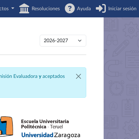
ctos
Resoluciones
Ayuda
Iniciar sesión
omisión Evaluadora
y
aceptados