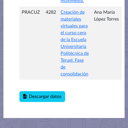
multimedia.
PRACUZ
4282
Creación de
Ana María
materiales
López Torres
virtuales para
el curso cero
de la Escuela
Universitaria
Politécnica de
Teruel. Fase
de
consolidación
Descargar datos