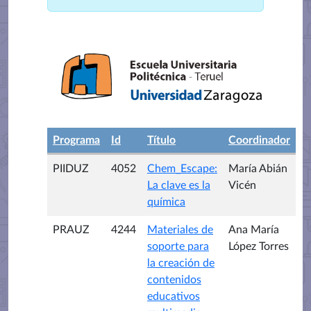
Programa
Id
Título
Coordinador
PIIDUZ
4052
Chem_Escape:
María Abián
La clave es la
Vicén
química
PRAUZ
4244
Materiales de
Ana María
soporte para
López Torres
la creación de
contenidos
educativos