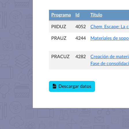
Programa
Id
Título
PIIDUZ
4052
Chem_Escape: La cl
PRAUZ
4244
Materiales de sopo
PRACUZ
4282
Creación de materia
Fase de consolidac
Descargar datos