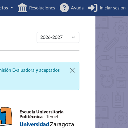
ctos
Resoluciones
Ayuda
Iniciar sesión
omisión Evaluadora
y
aceptados