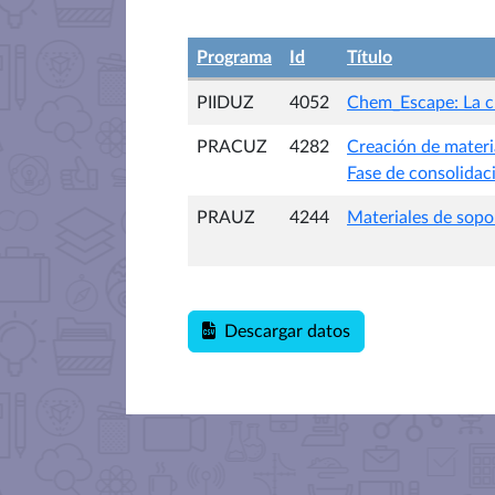
Programa
Id
Título
PIIDUZ
4052
Chem_Escape: La cl
PRACUZ
4282
Creación de materia
Fase de consolidac
PRAUZ
4244
Materiales de sopo
Descargar datos