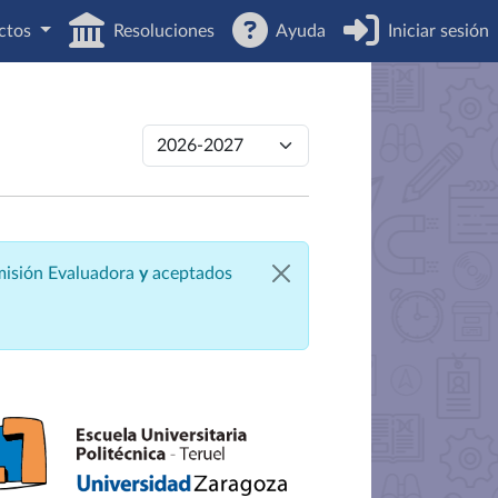
ctos
Resoluciones
Ayuda
Iniciar sesión
omisión Evaluadora
y
aceptados