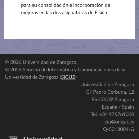
para su consolidación e incorporación de
mejoras en las dos asignaturas de Física.
© 2026 Universidad de Zaragoza
© 2026 Servicio de Informática y Comunicaciones de la
Universidad de Zaragoza (
SICUZ
)
Universidad de Zaragoza
C/ Pedro Cerbuna, 12
ES-50009 Zaragoza
España / Spain
Tel: +34 976761000
ciu@unizar.es
Q-5018001-G