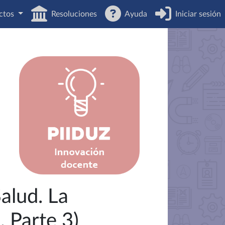
ctos
Resoluciones
Ayuda
Iniciar sesión
Salud. La
, Parte 3)