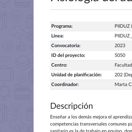
Programa
:
PIIDUZ (
Línea
:
PIIDUZ_
Convocatoria
:
2023
ID del proyecto
:
5050
Centro
:
Facultad
Unidad de planificación
:
202 (Dep
Coordinador
:
Marta C
Descripción
Enseñar a los demás mejora el aprendiz
competencias transversales comunes par
sanitario es la de trabajo en equipo, d