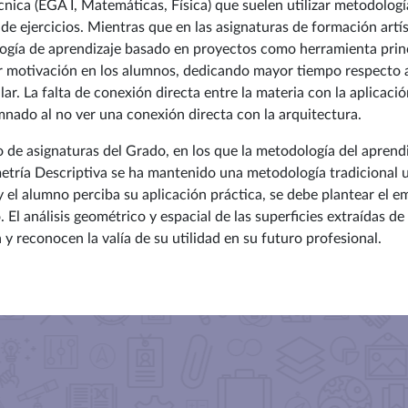
cnica (EGA I, Matemáticas, Física) que suelen utilizar metodologí
 de ejercicios. Mientras que en las asignaturas de formación artí
ología de aprendizaje basado en proyectos como herramienta princ
r motivación en los alumnos, dedicando mayor tiempo respecto a 
lar. La falta de conexión directa entre la materia con la aplicaci
mnado al no ver una conexión directa con la arquitectura.
to de asignaturas del Grado, en los que la metodología del aprend
etría Descriptiva se ha mantenido una metodología tradicional ut
y el alumno perciba su aplicación práctica, se debe plantear el 
. El análisis geométrico y espacial de las superficies extraídas d
y reconocen la valía de su utilidad en su futuro profesional.