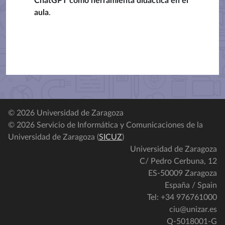
ChatGPT como herramienta didáctica en el
aula
.
© 2026 Universidad de Zaragoza
© 2026 Servicio de Informática y Comunicaciones de la
Universidad de Zaragoza (
SICUZ
)
Universidad de Zaragoza
C/ Pedro Cerbuna, 12
ES-50009 Zaragoza
España / Spain
Tel: +34 976761000
ciu@unizar.es
Q-5018001-G