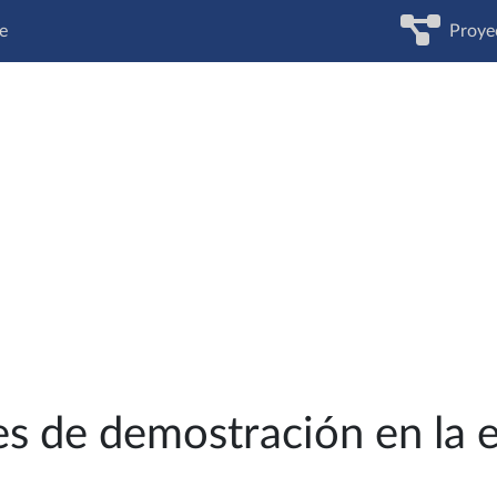
e
Proye
es de demostración en la 