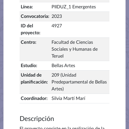
Línea
:
PIIDUZ_1 Emergentes
Convocatoria
:
2023
ID del
4927
proyecto
:
Centro
:
Facultad de Ciencias
Sociales y Humanas de
Teruel
Estudio
:
Bellas Artes
Unidad de
209 (Unidad
planificación
:
Predepartamental de Bellas
Artes)
Coordinador
:
Silvia Martí Marí
Descripción
El proyecto consiste en la realización de la