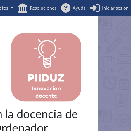
ctos
Resoluciones
Ayuda
Iniciar sesión
n la docencia de
 Ordenador