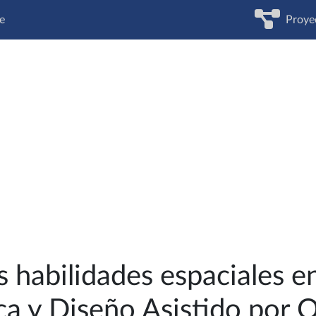
e
Proye
s habilidades espaciales e
ca y Diseño Asistido por