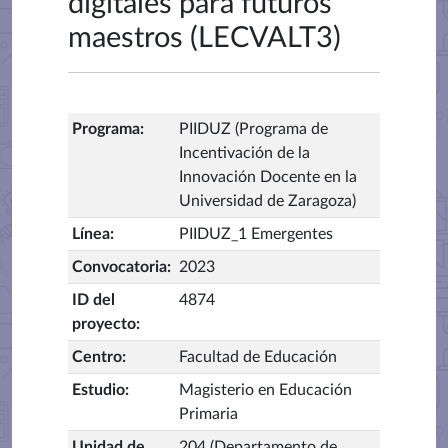
digitales para futuros
maestros (LECVALT3)
Programa
:
PIIDUZ (Programa de
Incentivación de la
Innovación Docente en la
Universidad de Zaragoza)
Línea
:
PIIDUZ_1 Emergentes
Convocatoria
:
2023
ID del
4874
proyecto
:
Centro
:
Facultad de Educación
Estudio
:
Magisterio en Educación
Primaria
Unidad de
204 (Departamento de