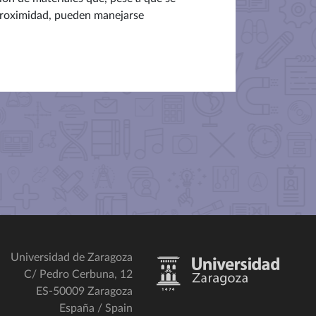
a proximidad, pueden manejarse
Universidad de Zaragoza
C/ Pedro Cerbuna, 12
ES-50009 Zaragoza
España / Spain