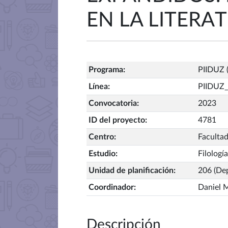
EN LA LITER
Programa
:
PIIDUZ (
Línea
:
PIIDUZ_
Convocatoria
:
2023
ID del proyecto
:
4781
Centro
:
Facultad
Estudio
:
Filologí
Unidad de planificación
:
206 (Dep
Coordinador
:
Daniel 
Descripción