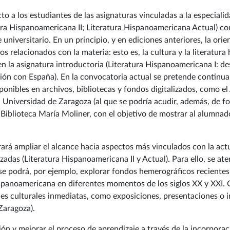
to a los estudiantes de las asignaturas vinculadas a la especial
ura Hispanoamericana II; Literatura Hispanoamericana Actual) co
universitario. En un principio, y en ediciones anteriores, la orie
cos relacionados con la materia: esto es, la cultura y la literatu
n la asignatura introductoria (Literatura Hispanoamericana I: des
ión con España). En la convocatoria actual se pretende continuar 
ponibles en archivos, bibliotecas y fondos digitalizados, como el 
a Universidad de Zaragoza (al que se podría acudir, además, de f
 Biblioteca María Moliner, con el objetivo de mostrar al alumnado
ará ampliar el alcance hacia aspectos más vinculados con la actu
adas (Literatura Hispanoamericana II y Actual). Para ello, se ate
e podrá, por ejemplo, explorar fondos hemerográficos recientes
hispanoamericana en diferentes momentos de los siglos XX y XXI. O,
es culturales inmediatas, como exposiciones, presentaciones o inc
Zaragoza).
ción y mejorar el proceso de aprendizaje a través de la incorpora