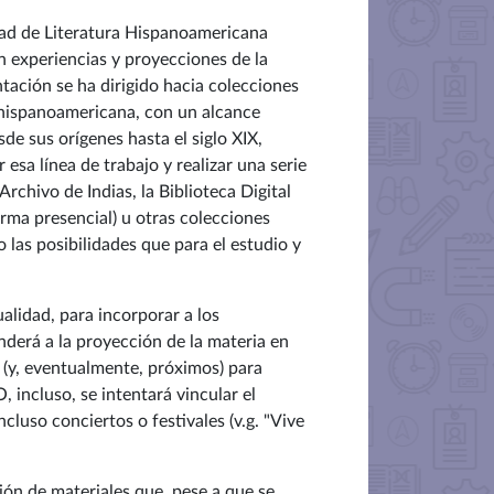
idad de Literatura Hispanoamericana
n experiencias y proyecciones de la
ntación se ha dirigido hacia
colecciones
ra hispanoamericana, con un alcance
de sus orígenes hasta el siglo XIX,
esa línea de trabajo y realizar una serie
Archivo de Indias, la Biblioteca Digital
orma presencial) u otras colecciones
 las posibilidades que para el estudio y
alidad, para incorporar a los
nderá a la proyección de la materia en
 (y, eventualmente, próximos) para
 incluso, se intentará vincular el
luso conciertos o festivales (v.g. "Vive
ción de materiales que, pese a que se