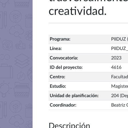
creatividad.
Programa
:
PIIDUZ (
Línea
:
PIIDUZ_
Convocatoria
:
2023
ID del proyecto
:
4616
Centro
:
Faculta
Estudio
:
Magister
Unidad de planificación
:
204 (Dep
Coordinador
:
Beatriz 
Descripción