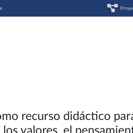
e
Proye
mo recurso didáctico para
los valores, el pensamiento