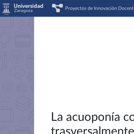
Proyectos de Innovación Docent
La acuoponía co
trasversalmente 