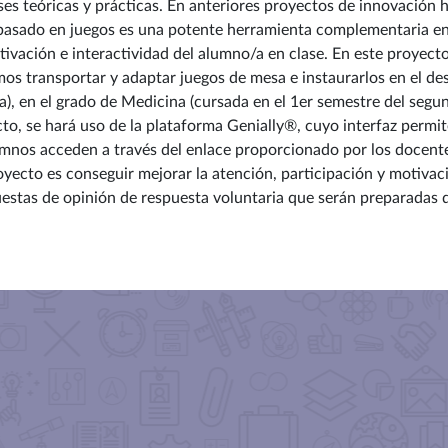
lases teóricas y prácticas. En anteriores proyectos de innovació
e basado en juegos es una potente herramienta complementaria en
ivación e interactividad del alumno/a en clase. En este proyecto,
s transportar y adaptar juegos de mesa e instaurarlos en el desa
, en el grado de Medicina (cursada en el 1er semestre del segun
cto, se hará uso de la plataforma Genially®, cuyo interfaz permi
lumnos acceden a través del enlace proporcionado por los docent
royecto es conseguir mejorar la atención, participación y motiva
cuestas de opinión de respuesta voluntaria que serán preparadas d