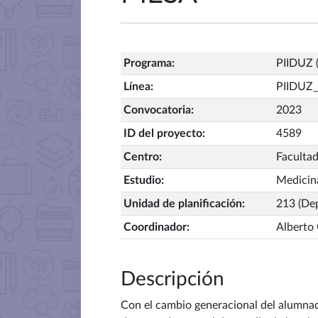
Programa
:
PIIDUZ (
Línea
:
PIIDUZ_
Convocatoria
:
2023
ID del proyecto
:
4589
Centro
:
Faculta
Estudio
:
Medicin
Unidad de planificación
:
213 (De
Coordinador
:
Alberto 
Descripción
Con el cambio generacional del alumnado